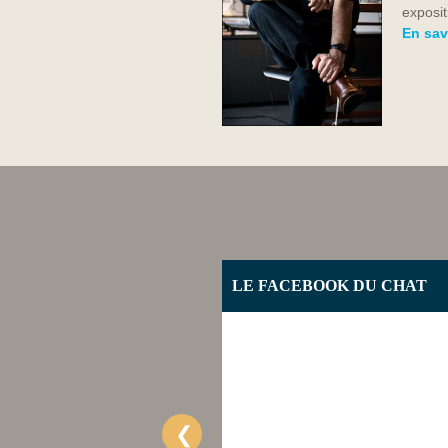
exposit
En sav
OUTUBE
LE FACEBOOK DU CHAT
❮