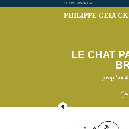
Skip
Le site officiel de
to
PHILIPPE GELUCK
content
LE CHAT P
B
jusqu'au 4
En