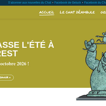
S’abonner aux nouvelles du Chat
Facebook de Geluck
Facebook du Ch
Accueil
Le Chat déambule
Ge
ASSE L'ÉTÉ À
REST
 octobre 2026 !
 savoir +