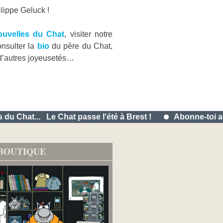
lippe Geluck !
uvelles du Chat
, visiter notre
onsulter la
bio
du père du Chat,
 d’autres joyeusetés…
 Chat...
Le Chat passe l'été à Brest !
Abonne-toi aux 
BOUTIQUE