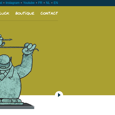
at
Instagram
Youtube
FR
NL
EN
luck
Boutique
Contact