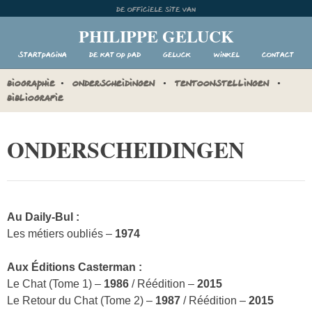
Skip
De officiele site van
to
PHILIPPE GELUCK
content
Startpagina
De Kat op pad
Geluck
Winkel
Contact
BIOGRAPHIE
ONDERSCHEIDINGEN
TENTOONSTELLINGEN
BIBLIOGRAFIE
ONDERSCHEIDINGEN
Au Daily-Bul :
Les métiers oubliés –
1974
Aux Éditions Casterman :
Le Chat (Tome 1) –
1986
/ Réédition –
2015
Le Retour du Chat (Tome 2) –
1987
/ Réédition –
2015