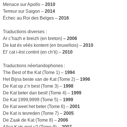
Menace sur Apollo –
2010
Terreur sur Saigon –
2014
Échec au Roi des Belges –
2016
Traductions diverses :
Ar c’hazh e breizh (en breton)
– 2006
De kat ès véés kontent (en bruxellois) –
2010
El’ cat i-ést contint (en ch’ti) –
2010
Traductions néerlandophones :
The Best of the Kat (Tome 1) –
1994
Het Bijna beste van de Kat (Tome 2) –
1996
De Kat op z’n best (Tome 3) –
1998
De Kat beter dan best! (Tome 4) –
1999
De Kat 1999,9999 (Tome 5) –
1999
De Kat weet het beter (Tome 6) –
2001
De Kat is tevreden (Tome 7) –
2005
De Zaak de Kat (Tome 8) –
2006
Allez Kats met u? (Tome 9) –
2007