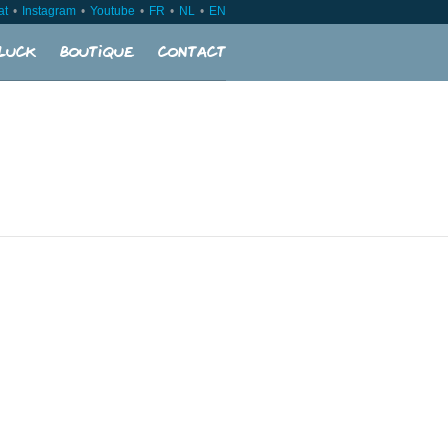
at
Instagram
Youtube
FR
NL
EN
luck
Boutique
Contact