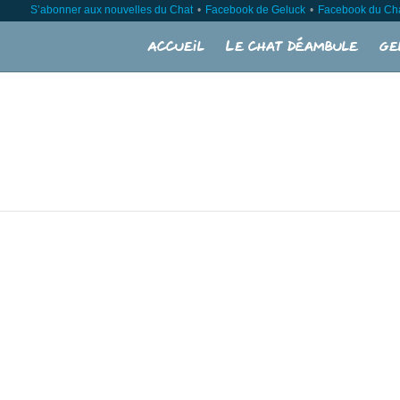
S’abonner aux nouvelles du Chat
Facebook de Geluck
Facebook du Ch
Accueil
Le Chat déambule
Ge