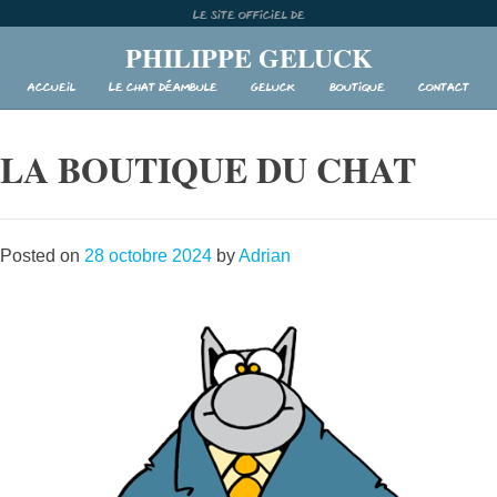
Skip
Le site officiel de
to
PHILIPPE GELUCK
content
Accueil
Le Chat déambule
Geluck
Boutique
Contact
LA BOUTIQUE DU CHAT
Posted on
28 octobre 2024
by
Adrian