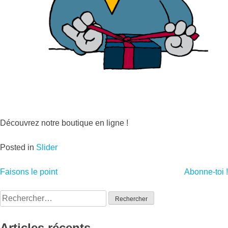
Découvrez notre boutique en ligne !
Posted in
Slider
Navigation
Faisons le point
Abonne-toi !
de
Rechercher :
l’article
Articles récents