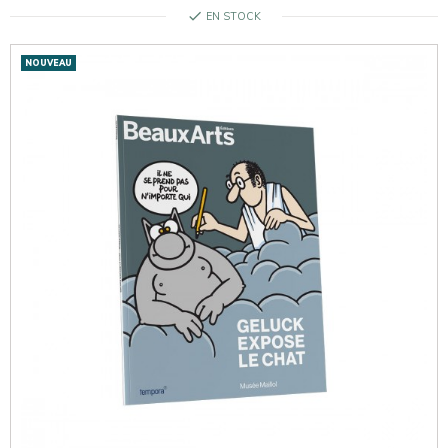
check
EN STOCK
NOUVEAU