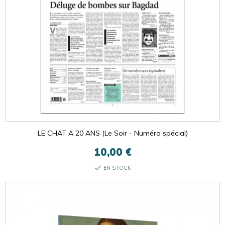
LE CHAT A 20 ANS (Le Soir - Numéro spécial)
10,00 €
check
EN STOCK