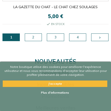
LA GAZETTE DU CHAT - LE CHAT CHEZ SOULAGES
5,00 €
check
EN STOCK
1
2
3
4

NOUVEAUTÉS
Notre boutique utilise des cookies pour améliorer l'expérience
utilisateur et nous vous recommandons d'accepter leur utilisation pour
Nouveautés
profiter pleinement de votre navigation.
Incontournables
J'accepte
Plus d'informations
Promotions
Meilleures ventes