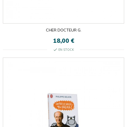

ok
×
×
CHER DOCTEUR G.
18,00 €
check
EN STOCK