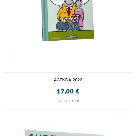
AGENDA 2026
17,00 €
check
EN STOCK