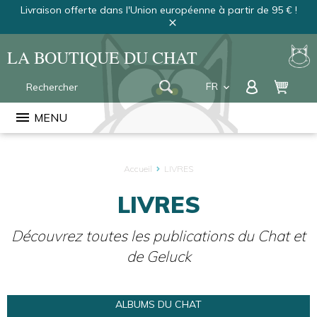
Livraison offerte dans l'Union européenne à partir de 95 € !
close
LA BOUTIQUE DU CHAT
FR
keyboard_arrow_down
EN
menu
MENU
NL
Accueil
LIVRES
LIVRES
Découvrez toutes les publications du Chat et
de Geluck
ALBUMS DU CHAT