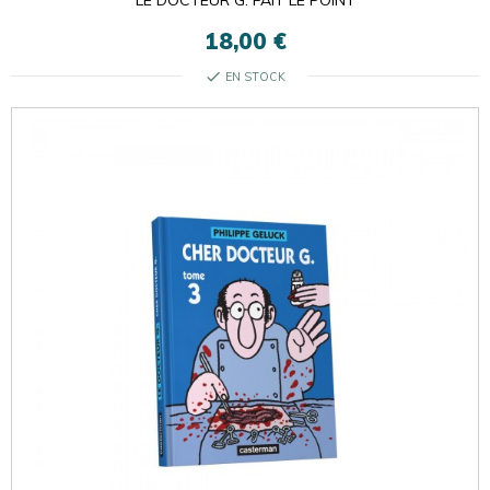
LE DOCTEUR G. FAIT LE POINT
18,00 €
check
EN STOCK