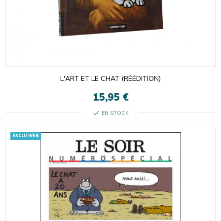
L'ART ET LE CHAT (RÉÉDITION)
15,95 €
check
EN STOCK
EXCLU WEB