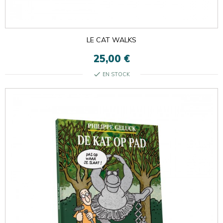
LE CAT WALKS
25,00 €
check
EN STOCK