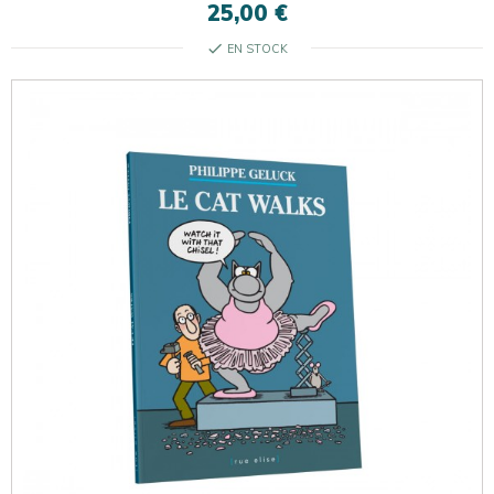
25,00 €
check
EN STOCK