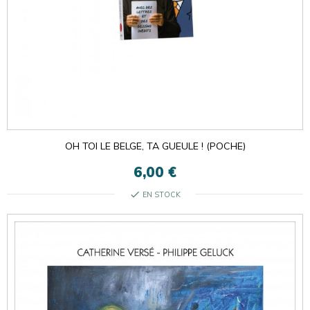
OH TOI LE BELGE, TA GUEULE ! (POCHE)
6,00 €
check
EN STOCK