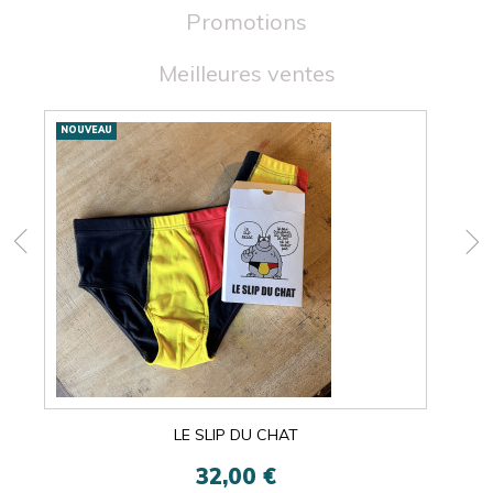
Promotions
Meilleures ventes
Nouveautés
NOUVEAU
NOU
LE SLIP DU CHAT
32,00 €