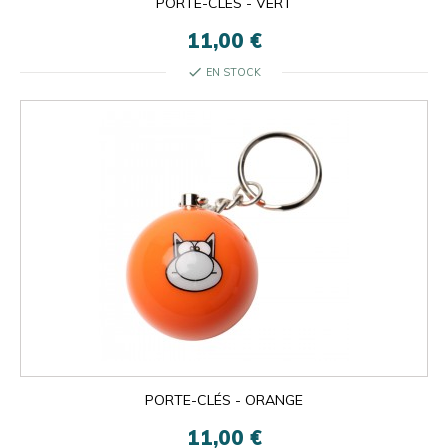
PORTE-CLÉS - VERT
11,00 €
check
EN STOCK
PORTE-CLÉS - ORANGE
11,00 €