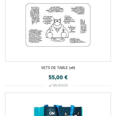
SETS DE TABLE (x6)
55,00 €
check
EN STOCK