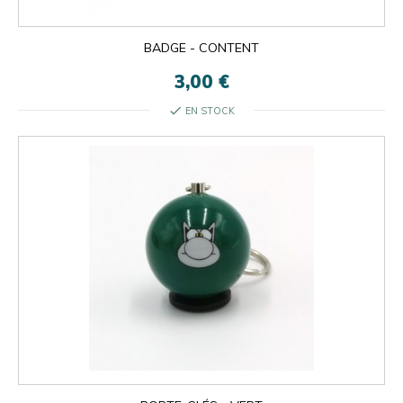
BADGE - CONTENT
3,00 €
check
EN STOCK