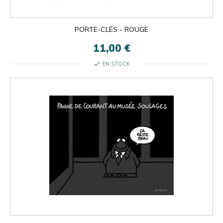
PORTE-CLÉS - ROUGE
11,00 €
check
EN STOCK