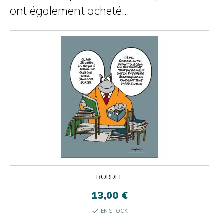
ont également acheté...
BORDEL
13,00 €
check
EN STOCK