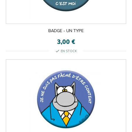
BADGE - UN TYPE
3,00 €
check
EN STOCK

ok
×
×
close