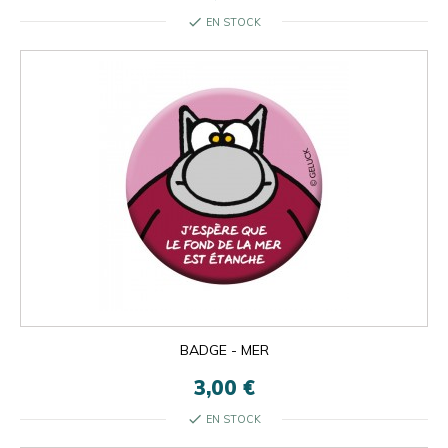
check
EN STOCK
BADGE - MER
3,00 €
check
EN STOCK