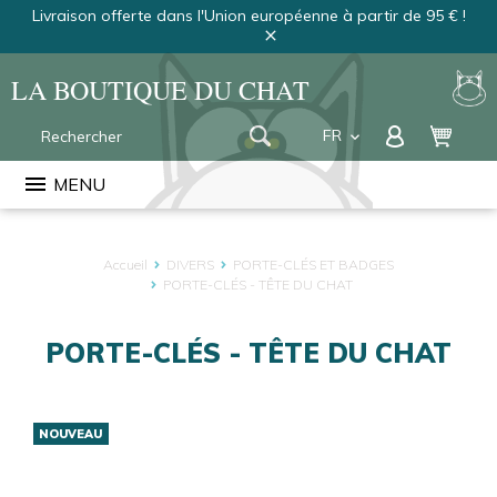
Livraison offerte dans l'Union européenne à partir de 95 € !
close
LA BOUTIQUE DU CHAT
FR
keyboard_arrow_down
EN
menu
MENU
NL
Accueil
DIVERS
PORTE-CLÉS ET BADGES
PORTE-CLÉS - TÊTE DU CHAT
PORTE-CLÉS - TÊTE DU CHAT
NOUVEAU