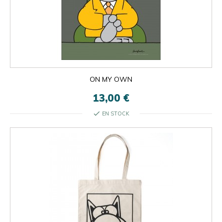
ON MY OWN
13,00 €
check
EN STOCK