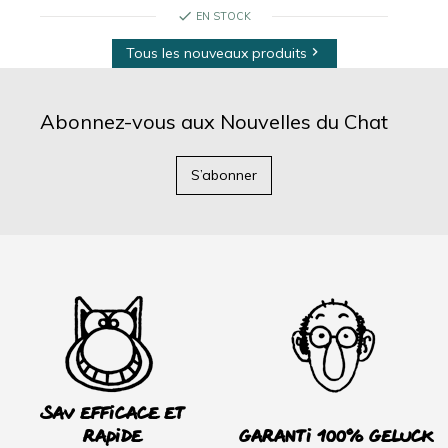
check
EN STOCK
Tous les nouveaux produits

Abonnez-vous aux Nouvelles du Chat
S’abonner
SAV efficace et
rapide
Garanti 100% Geluck