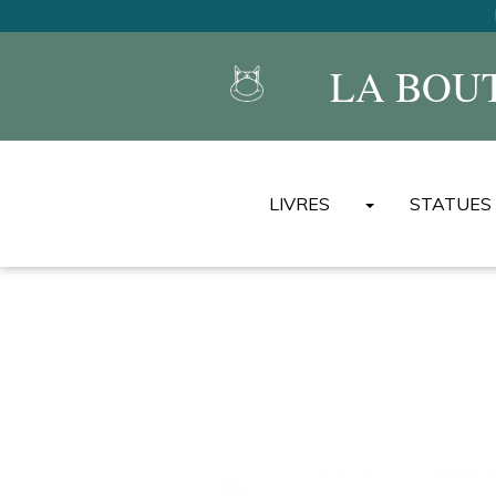
LA BOU
LIVRES
STATUES
ALBUMS DU CHAT
MINI ALBUMS DU CHAT
BEST-OF DU CHAT
ENCYCLOPÉDIES UNIVER
LIVRES DE TEXTES
AUTRES ALBUMS/LIVRES
AUTRES LANGUES