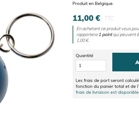
RS
SÉRIGRAPHIES NUMÉROTÉES ET SIGNÉES, EN NÉER
CD & DVD
Produit en Belgique.
SÉRIGRAPHIES NUMÉROTÉES ET SIGNÉES, EN ANGLA
AUTRES
11,00 €
TTC
SOLIDARITÉ
En achetant ce produit vous po
rapportera
1
point
qui peuvent ê
1,00 €
.
Quantité
A
Les frais de port seront calcul
fonction du panier total et de l
frais de livraison est disponible 