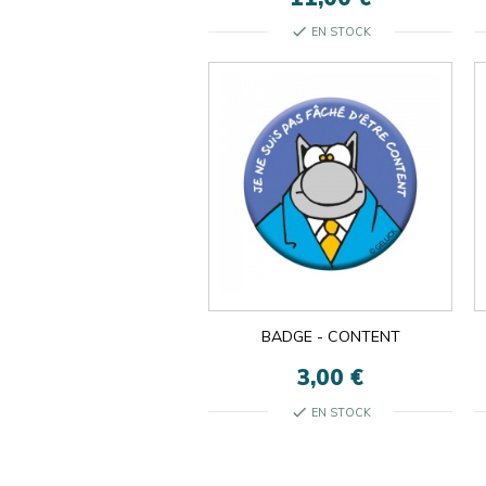
check
EN STOCK
BADGE - CONTENT
3,00 €
check
EN STOCK