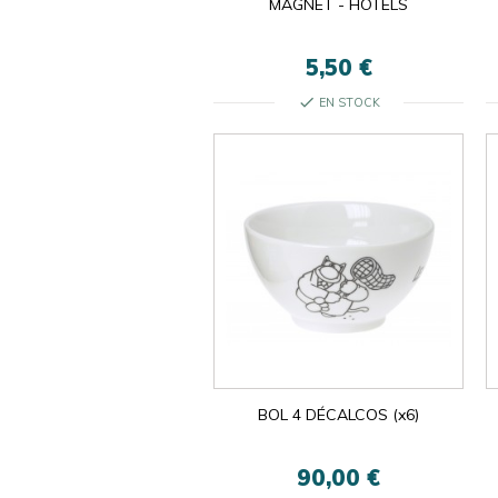
MAGNET - HOTELS
5,50 €
check
EN STOCK
BOL 4 DÉCALCOS (x6)
90,00 €