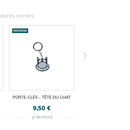
leures ventes
NOUVEAU
NOUVEAU
PORTE-CLÉS - TÊTE DU CHAT
SOUS-BOCKS
9,50 €
5,50 €
check
check
EN STOCK
EN STOCK