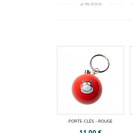
check
EN STOCK
PORTE-CLÉS - ROUGE
11,00 €