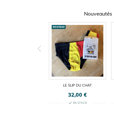
Nouveautés
Nouveautés
AU
NOUVEAU
ON EST LES MÊMES
LE SLIP DU CHAT
13,00 €
32,00 €
check
check
EN STOCK
EN STOCK