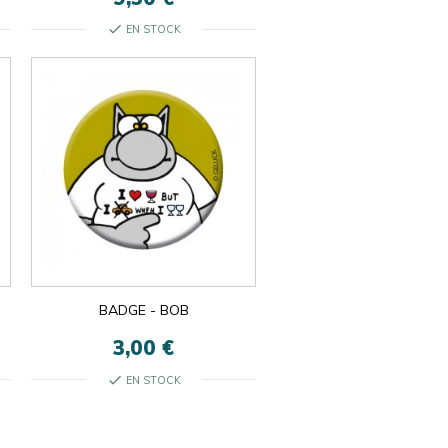
check
EN STOCK
BADGE - BOB
3,00 €
check
EN STOCK