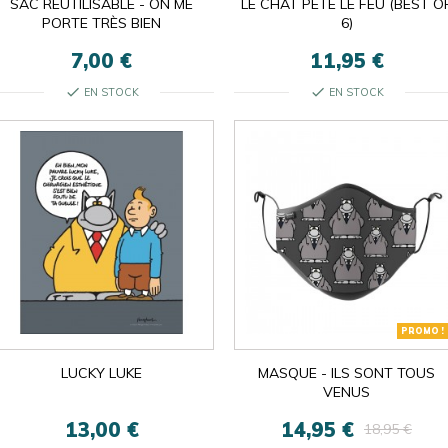
SAC RÉUTILISABLE - ON ME
LE CHAT PÈTE LE FEU (BEST O
PORTE TRÈS BIEN
6)
7,00 €
11,95 €
check
check
EN STOCK
EN STOCK
PROMO !
LUCKY LUKE
MASQUE - ILS SONT TOUS
VENUS
13,00 €
14,95 €
18,95 €