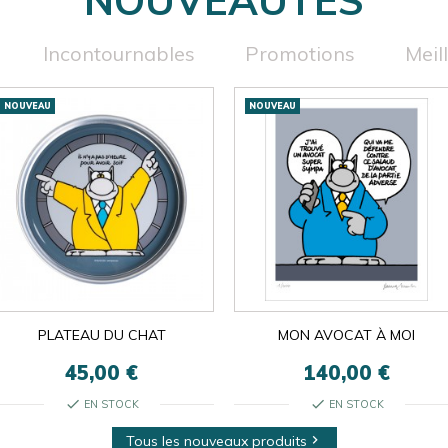
Incontournables
Promotions
Meil
NOUVEAU
NOUVEAU
PLATEAU DU CHAT
MON AVOCAT À MOI
45,00 €
140,00 €
check
check
EN STOCK
EN STOCK
Tous les nouveaux produits
