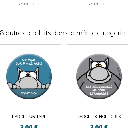
check
check
EN STOCK
EN STOCK
8 autres produits dans la même catégorie :

ok
×
×
close
BADGE - UN TYPE
BADGE - XENOPHOBES
3,00 €
3,00 €