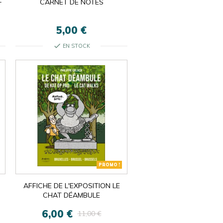
F
CARNET DE NOTES
5,00 €
check
EN STOCK
PROMO !
AFFICHE DE L'EXPOSITION LE
CHAT DÉAMBULE
6,00 €
11,00 €