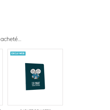
acheté...
EXCLU WEB