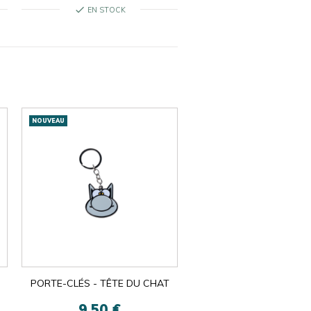
check
EN STOCK
NOUVEAU
PORTE-CLÉS - TÊTE DU CHAT
9,50 €