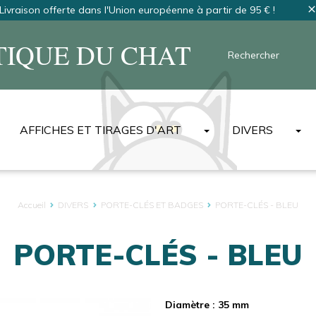
Livraison offerte dans l'Union européenne à partir de 95 € !
clos
TIQUE DU CHAT
AFFICHES ET TIRAGES D'ART
DIVERS
AFFICHES
T-SHIRTS ET S
SÉRIGRAPHIES NON-SIGNÉES
SACS
Accueil
DIVERS
PORTE-CLÉS ET BADGES
PORTE-CLÉS - BLEU
SÉRIGRAPHIES NUMÉROTÉES ET SIGNÉES
TABLIERS
SELLES
DIGIGRAPHIES
MAGNETS
PORTE-CLÉS - BLEU
DERNIERS EXEMPLAIRES
PORTE-CLÉS 
AFFICHES EN NÉERLANDAIS
ART DE LA TA
AFFICHES EN ANGLAIS
LES MASQUES
Diamètre : 35 mm