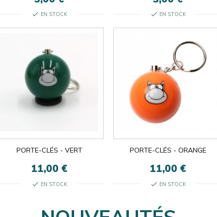
check
check
EN STOCK
EN STOCK
PORTE-CLÉS - VERT
PORTE-CLÉS - ORANGE
11,00 €
11,00 €
check
check
EN STOCK
EN STOCK
NOUVEAUTÉS