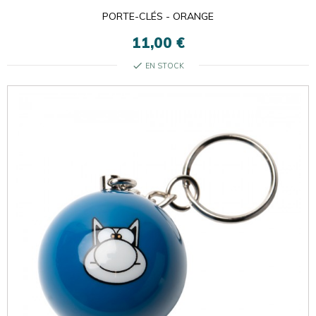
PORTE-CLÉS - ORANGE
11,00 €
check
EN STOCK