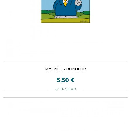
MAGNET - BONHEUR
5,50 €
check
EN STOCK