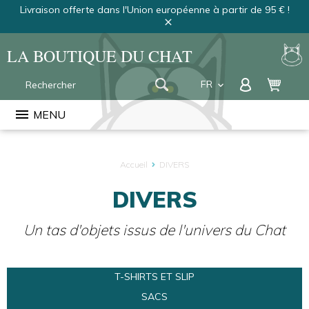
Livraison offerte dans l'Union européenne à partir de 95 € !
close
LA BOUTIQUE DU CHAT
FR
keyboard_arrow_down
EN
menu
MENU
NL
Accueil
DIVERS
DIVERS
Un tas d'objets issus de l'univers du Chat
T-SHIRTS ET SLIP
SACS