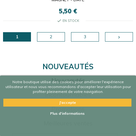
5,50 €
check
EN STOCK
1
2
3

NOUVEAUTÉS
Nouveautés
Notre boutique utilise des cookies pour améliorer l'expérience
utilisateur et nous vous recommandons d'accepter leur utilisation pour
profiter pleinement de votre navigation.
Incontournables
J'accepte
Promotions
Plus d'informations
Meilleures ventes