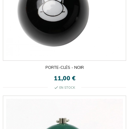
PORTE-CLÉS - NOIR
11,00 €
check
EN STOCK