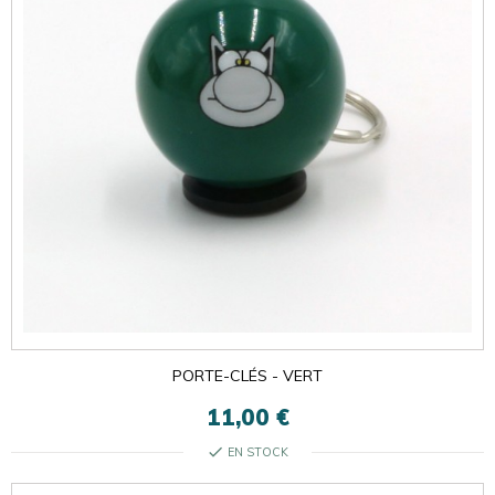
PORTE-CLÉS - VERT
11,00 €
check
EN STOCK