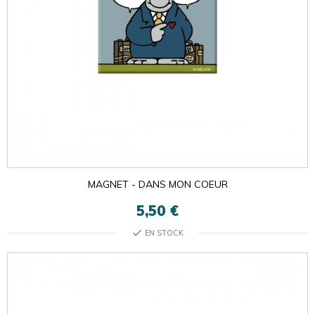
MAGNET - DANS MON COEUR
5,50 €
check
EN STOCK