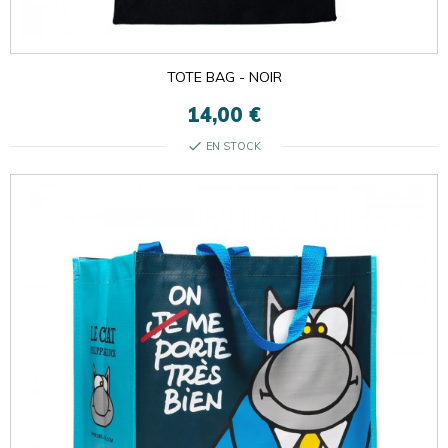

ok
×
×
TOTE BAG - NOIR
14,00 €
check
EN STOCK