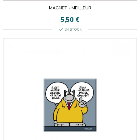
MAGNET - MEILLEUR
5,50 €
check
EN STOCK