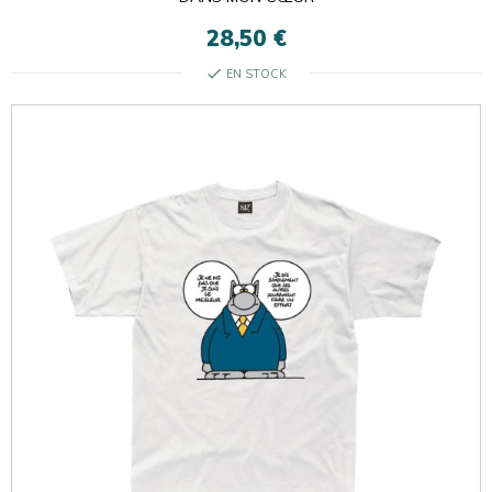
28,50 €
check
EN STOCK