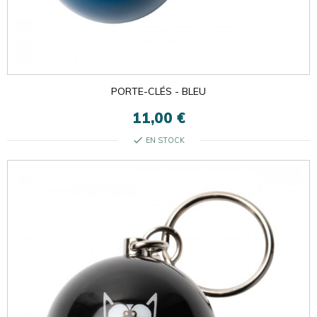
PORTE-CLÉS - BLEU
11,00 €
check
EN STOCK