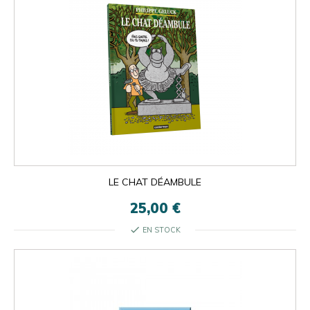
LE CHAT DÉAMBULE
25,00 €
check
EN STOCK