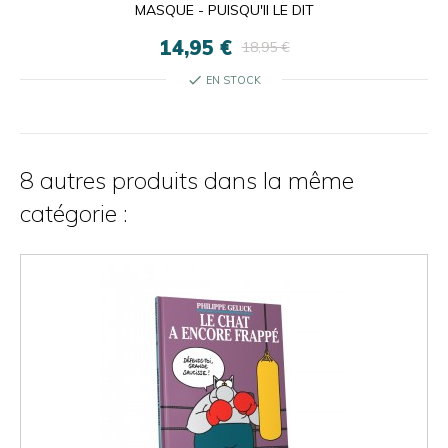
MASQUE - PUISQU'Il LE DIT
14,95 €
18,95 €
check
EN STOCK
8 autres produits dans la même
catégorie :