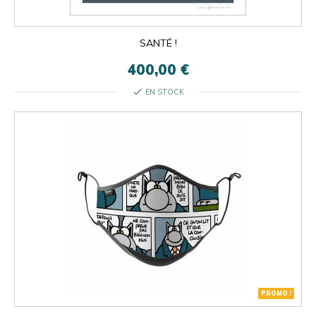
SANTÉ !
400,00 €
check
EN STOCK
PROMO !