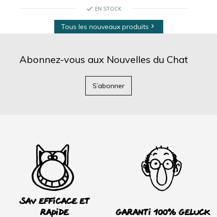
check
EN STOCK
Tous les nouveaux produits

Abonnez-vous aux Nouvelles du Chat
S’abonner
SAV efficace et
rapide
Garanti 100% Geluck