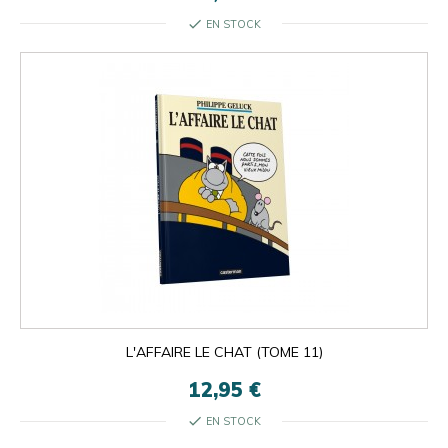
check
EN STOCK
L'AFFAIRE LE CHAT (TOME 11)
12,95 €
check
EN STOCK