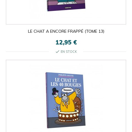
LE CHAT A ENCORE FRAPPÉ (TOME 13)
12,95 €
check
EN STOCK

ok
×
×
close