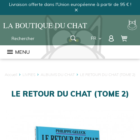
Livraison offerte dans l'Union européenne à partir de 95 € !
close
LA BOUTIQUE DU CHAT
FR
keyboard_arrow_down
EN
menu
MENU
NL
Accueil
LIVRES
ALBUMS DU CHAT
LE RETOUR DU CHAT (TOME 2)
LE RETOUR DU CHAT (TOME 2)