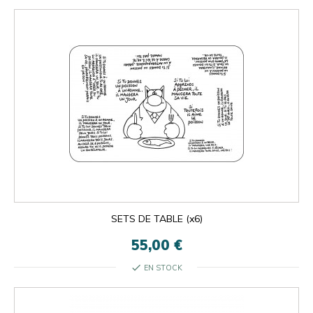
SETS DE TABLE (x6)
55,00 €
check
EN STOCK