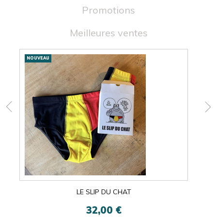
Promotions
Meilleures ventes
Nouveautés
NOUVEAU
NOU
LE SLIP DU CHAT
32,00 €