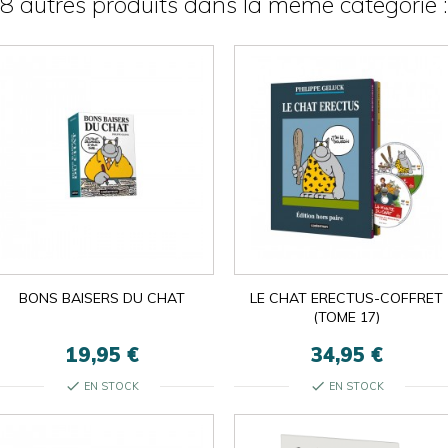
8 autres produits dans la même catégorie :

ok
×
×
close
BONS BAISERS DU CHAT
LE CHAT ERECTUS-COFFRET
(TOME 17)
19,95 €
34,95 €
check
check
EN STOCK
EN STOCK