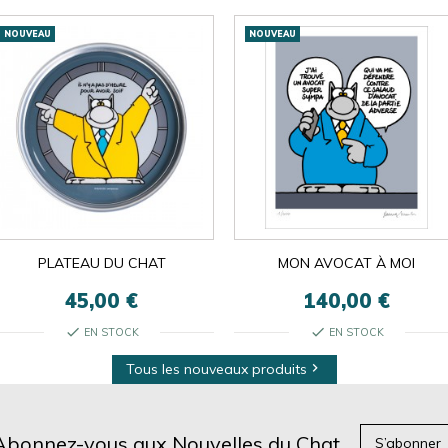
NOUVEAU
NOUVEAU
PLATEAU DU CHAT
MON AVOCAT À MOI
45,00 €
140,00 €
check
check
EN STOCK
EN STOCK
Tous les nouveaux produits

Abonnez-vous aux Nouvelles du Chat
S’abonner