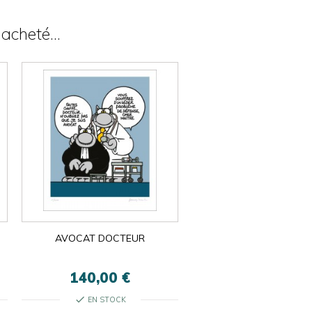
acheté...
AVOCAT DOCTEUR
140,00 €
check
EN STOCK