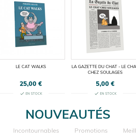
LE CAT WALKS
LA GAZETTE DU CHAT - LE CH
CHEZ SOULAGES
25,00 €
5,00 €
check
check
EN STOCK
EN STOCK
NOUVEAUTÉS
Incontournables
Promotions
Meil