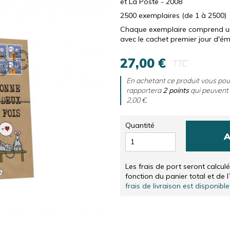
et La Poste - 2008
RS
SÉRIGRAPHIES NUMÉROTÉES ET SIGNÉES, EN NÉER
CD & DVD
2500 exemplaires (de 1 à 2500)
SÉRIGRAPHIES NUMÉROTÉES ET SIGNÉES, EN ANGLA
AUTRES
Chaque exemplaire comprend un
SOLIDARITÉ
avec le cachet premier jour d'ém
27,00 €
TTC
En achetant ce produit vous po
rapportera
2
points
qui peuvent 
2,00 €
.
Quantité
A
Les frais de port seront calcul
fonction du panier total et de l
frais de livraison est disponible 