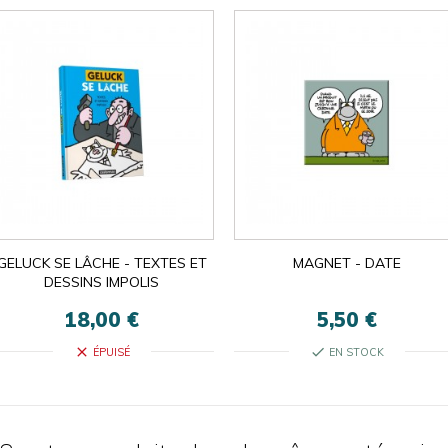
GELUCK SE LÂCHE - TEXTES ET
MAGNET - DATE
DESSINS IMPOLIS
18,00 €
5,50 €
close
check
ÉPUISÉ
EN STOCK