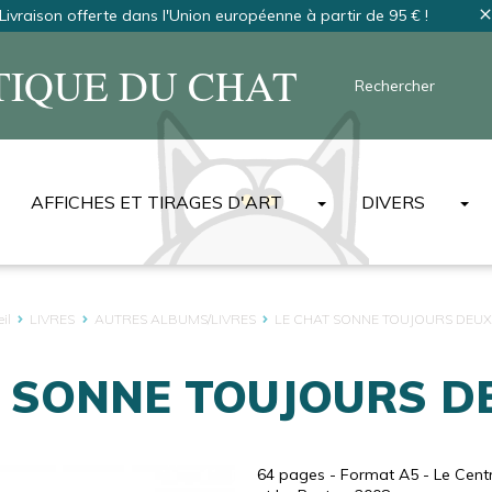
Livraison offerte dans l'Union européenne à partir de 95 € !
clos
TIQUE DU CHAT
AFFICHES ET TIRAGES D'ART
DIVERS
AFFICHES
T-SHIRTS ET S
SÉRIGRAPHIES NON-SIGNÉES
SACS
il
LIVRES
AUTRES ALBUMS/LIVRES
LE CHAT SONNE TOUJOURS DEUX
SÉRIGRAPHIES NUMÉROTÉES ET SIGNÉES
TABLIERS
SELLES
DIGIGRAPHIES
MAGNETS
 SONNE TOUJOURS D
DERNIERS EXEMPLAIRES
PORTE-CLÉS 
AFFICHES EN NÉERLANDAIS
ART DE LA TA
AFFICHES EN ANGLAIS
LES MASQUES
64 pages - Format A5 - Le Cent