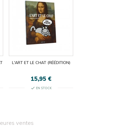
AT
L'ART ET LE CHAT (RÉÉDITION)
15,95 €
check
EN STOCK
leures ventes