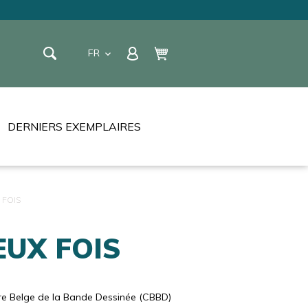
e
FR
keyboard_arrow_down
EN
NL
DERNIERS EXEMPLAIRES
LIP
 FOIS
EUX FOIS
ET BADGES
BLE
 DU CHAT
re Belge de la Bande Dessinée (CBBD)