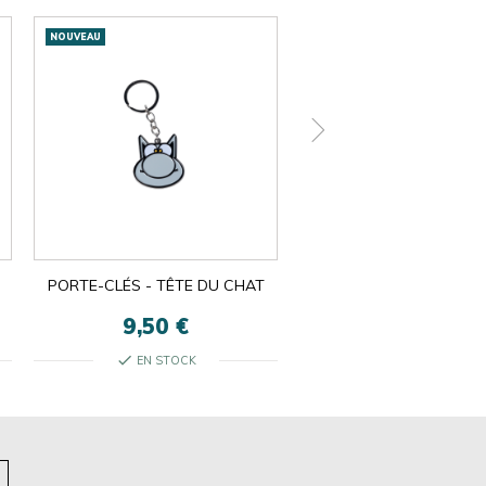
NOUVEAU
NOUVEAU
PORTE-CLÉS - TÊTE DU CHAT
SOUS-BOCKS
9,50 €
5,50 €
check
check
EN STOCK
EN STOCK