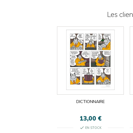
Les clie
DICTIONNAIRE
13,00 €
check
EN STOCK