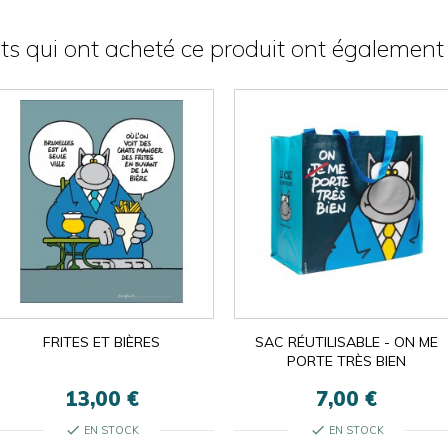
nts qui ont acheté ce produit ont également 
FRITES ET BIÈRES
SAC RÉUTILISABLE - ON ME
PORTE TRÈS BIEN
13,00 €
7,00 €
check
check
EN STOCK
EN STOCK