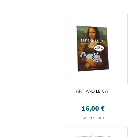
ART AND LE CAT
16,00 €
check
EN STOCK