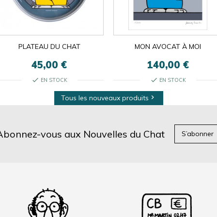
PLATEAU DU CHAT
MON AVOCAT À MOI
45,00 €
140,00 €
check
check
EN STOCK
EN STOCK
Tous les nouveaux produits

Abonnez-vous aux Nouvelles du Chat
S’abonner