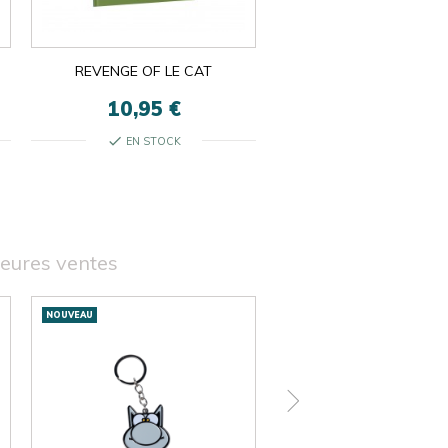
REVENGE OF LE CAT
10,95 €
check
EN STOCK
leures ventes
NOUVEAU
NOUVEAU