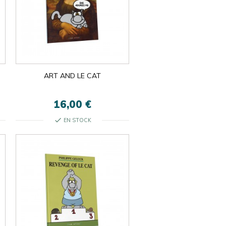
ART AND LE CAT
16,00 €
check
EN STOCK