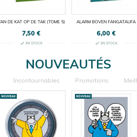
AN DE KAT OP DE TAK (TOME 5)
ALARM BOVEN FANGATAUFA
7,50 €
6,00 €
check
check
EN STOCK
EN STOCK
NOUVEAUTÉS
Incontournables
Promotions
Meil
NOUVEAU
NOUVEAU