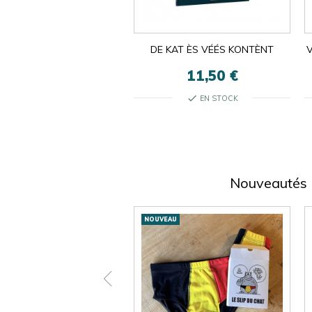
DE KAT ÈS VÉÉS KONTÈNT
V
11,50 €
check
EN STOCK
Nouveautés
Nouveautés
AU
NOUVEAU