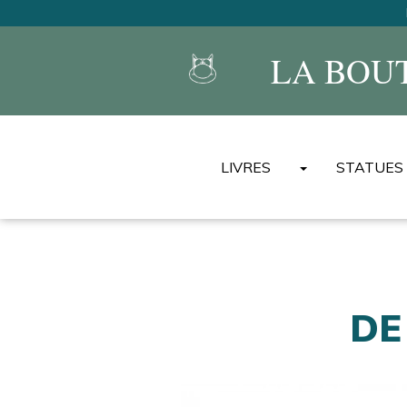
LA BOU
LIVRES
STATUES
ALBUMS DU CHAT
MINI ALBUMS DU CHAT
BEST-OF DU CHAT
ENCYCLOPÉDIES UNIVER
DE
LIVRES DE TEXTES
AUTRES ALBUMS/LIVRES
AUTRES LANGUES