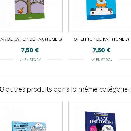
AN DE KAT OP DE TAK (TOME 5)
OP EN TOP DE KAT (TOME 3)
7,50 €
7,50 €
check
check
EN STOCK
EN STOCK
8 autres produits dans la même catégorie :

ok
×
×
close