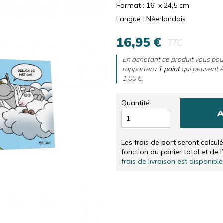
RS
SÉRIGRAPHIES NUMÉROTÉES ET SIGNÉES, EN NÉER
CD & DVD
Format : 16 x 24,5 cm
Langue : Néerlandais
SÉRIGRAPHIES NUMÉROTÉES ET SIGNÉES, EN ANGLA
AUTRES
SOLIDARITÉ
16,95 €
TTC
En achetant ce produit vous po
rapportera
1
point
qui peuvent ê
1,00 €
.
Quantité
A
Les frais de port seront calcul
fonction du panier total et de l
frais de livraison est disponible 