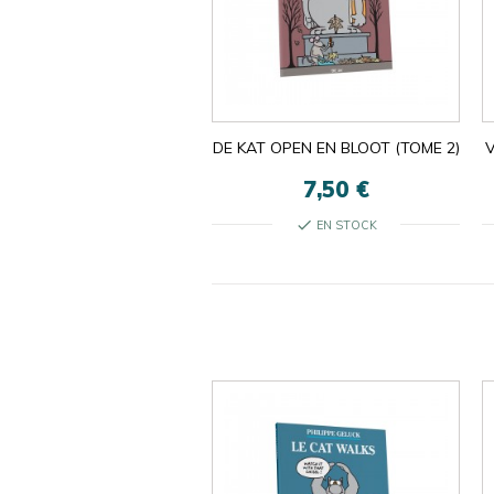
DE KAT OPEN EN BLOOT (TOME 2)
V
7,50 €
check
EN STOCK