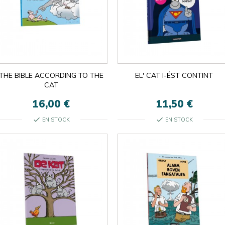
THE BIBLE ACCORDING TO THE
EL' CAT I-ÉST CONTINT
CAT
16,00 €
11,50 €
check
check
EN STOCK
EN STOCK