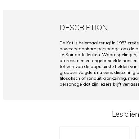
DESCRIPTION
De Kat is helemaal terug! In 1983 creëe
onweerstaanbare personage om de pag
Le Soir op te leuken. Woordspelingen, 
aformismen en ongebreidelde nonsens…
tot een van de populairste helden van
grappen volgden: nu eens diepzinnig 
filosofisch of ronduit krankzinnig, maar
personage dat zijn lezers blijft verrass
Les clie