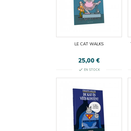
LE CAT WALKS
25,00 €
check
EN STOCK