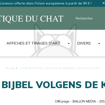
Livraison offerte dans l'Union européenne à partir de 95 € !
clos
TIQUE DU CHAT
AFFICHES ET TIRAGES D'ART
DIVERS
AFFICHES
T-SHIRTS ET S
SÉRIGRAPHIES NON-SIGNÉES
SACS
Accueil
LIVRES
AUTRES LANGUES
DE BIJBEL VOLGENS DE KAT
SÉRIGRAPHIES NUMÉROTÉES ET SIGNÉES
TABLIERS
SELLES
DIGIGRAPHIES
MAGNETS
 BIJBEL VOLGENS DE 
DERNIERS EXEMPLAIRES
PORTE-CLÉS 
AFFICHES EN NÉERLANDAIS
ART DE LA TA
AFFICHES EN ANGLAIS
LES MASQUES
196 pags - BALLON MEDIA - 201