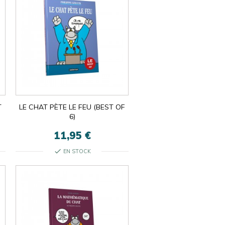
T
LE CHAT PÈTE LE FEU (BEST OF
6)
11,95 €
check
EN STOCK