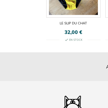
ON EST LES MÊMES
LE SLIP DU CHAT
13,00 €
32,00 €
check
check
EN STOCK
EN STOCK