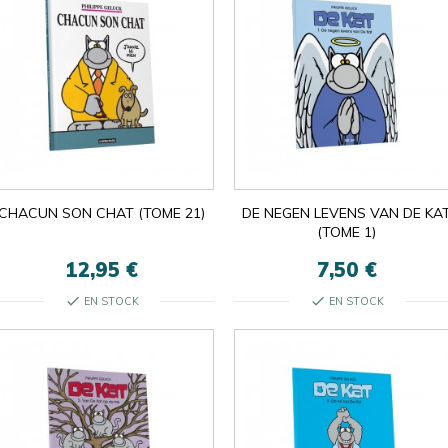
CHACUN SON CHAT (TOME 21)
DE NEGEN LEVENS VAN DE KA
(TOME 1)
12,95 €
7,50 €
check
check
EN STOCK
EN STOCK