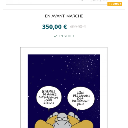
PROMO !
EN AVANT, MARCHE
350,00 €
400,00 €
check
EN STOCK