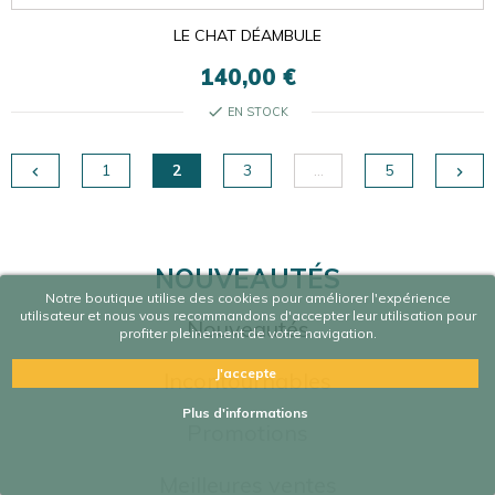
LE CHAT DÉAMBULE
140,00 €
check
EN STOCK
1
2
3
…
5


NOUVEAUTÉS
Notre boutique utilise des cookies pour améliorer l'expérience
utilisateur et nous vous recommandons d'accepter leur utilisation pour
Nouveautés
profiter pleinement de votre navigation.
J'accepte
Incontournables
Plus d'informations
Promotions
Meilleures ventes