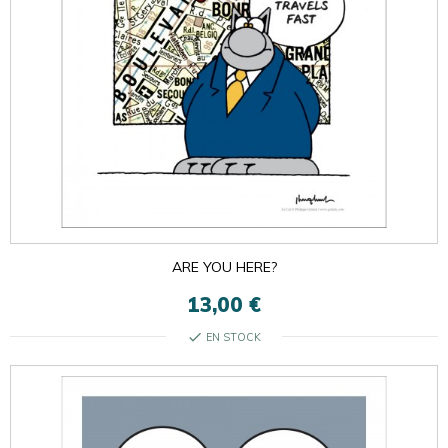
ARE YOU HERE?
13,00 €
check
EN STOCK