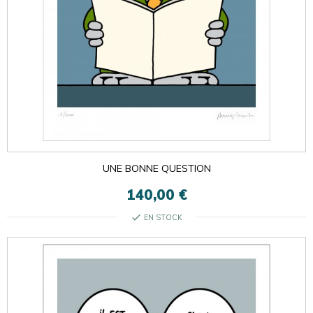
UNE BONNE QUESTION
140,00 €
check
EN STOCK