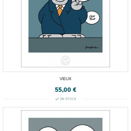
VIEUX
55,00 €
check
EN STOCK