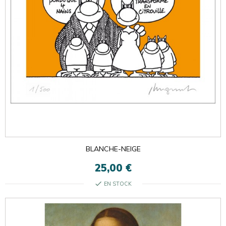
BLANCHE-NEIGE
25,00 €
check
EN STOCK