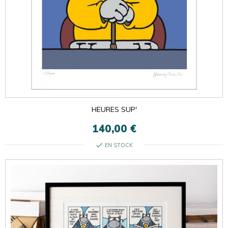
HEURES SUP'
140,00 €
check
EN STOCK