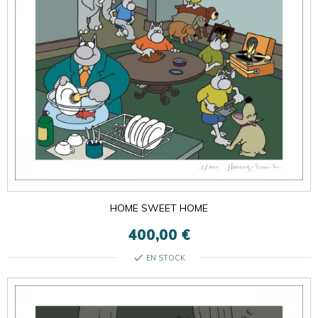
HOME SWEET HOME
400,00 €
check
EN STOCK