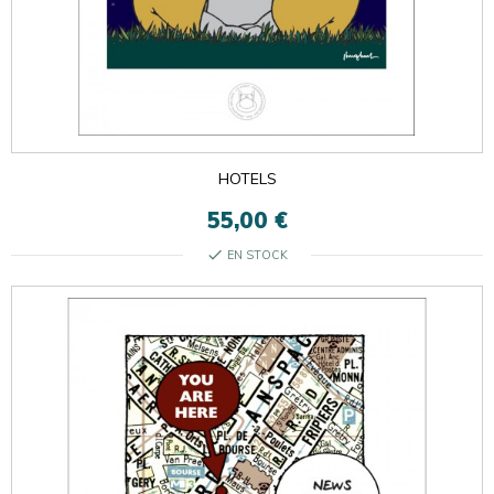
HOTELS
55,00 €
check
EN STOCK