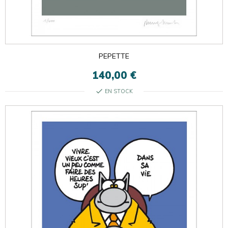

ok
×
×
PEPETTE
140,00 €
check
EN STOCK