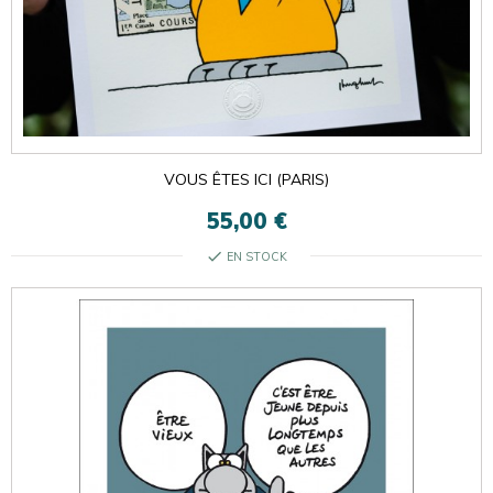
VOUS ÊTES ICI (PARIS)
55,00 €
check
EN STOCK