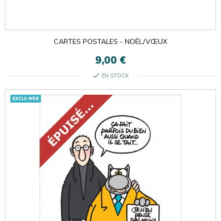
CARTES POSTALES - NOËL/VŒUX
9,00 €
check
EN STOCK
EXCLU WEB