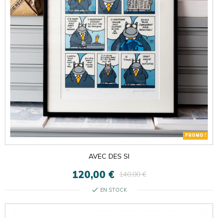
PROMO !
AVEC DES SI
120,00 €
140,00 €
check
EN STOCK