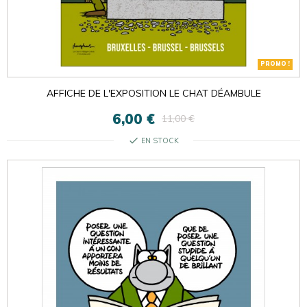
PROMO !
AFFICHE DE L'EXPOSITION LE CHAT DÉAMBULE
6,00 €
11,00 €
check
EN STOCK