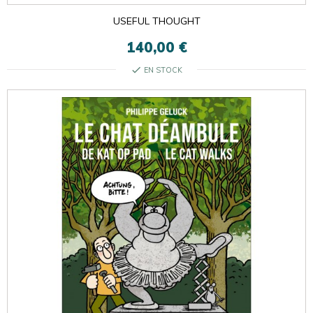
USEFUL THOUGHT
140,00 €
check
EN STOCK