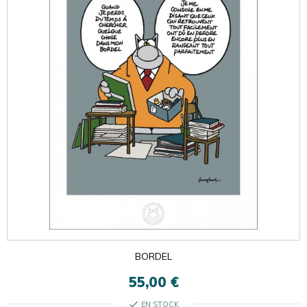
BORDEL
55,00 €
check
EN STOCK