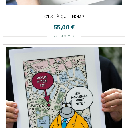
C'EST À QUEL NOM ?
55,00 €
check
EN STOCK