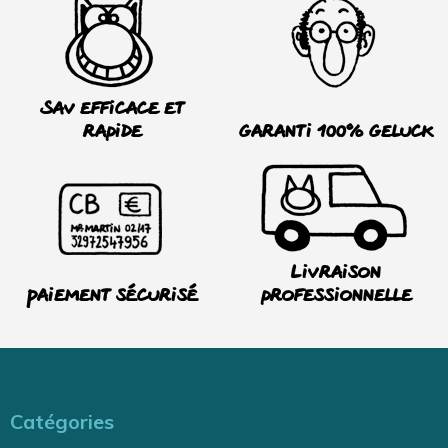
SAV efficace et
rapide
Garanti 100% Geluck
Livraison
Paiement sécurisé
professionnelle
Catégories