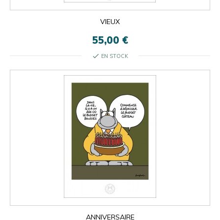
VIEUX
55,00 €
check
EN STOCK
ANNIVERSAIRE