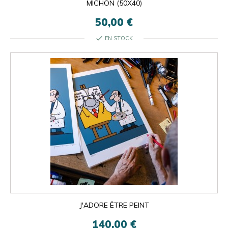
MICHON (50X40)
50,00 €
check
EN STOCK
J'ADORE ÊTRE PEINT
140,00 €