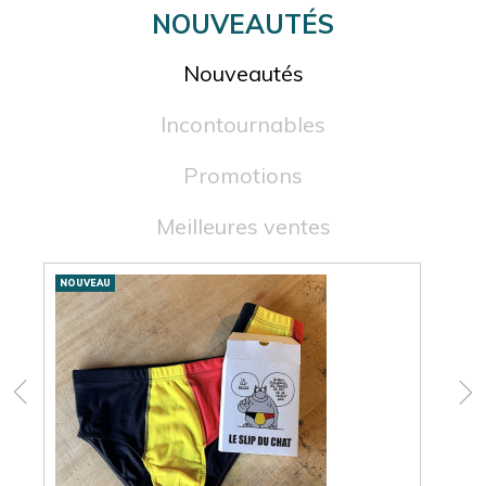
NOUVEAUTÉS
Nouveautés
Incontournables
Promotions
Meilleures ventes
Nouveautés
NOUVEAU
NOU