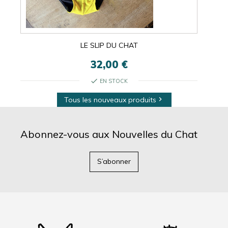
LE SLIP DU CHAT
32,00 €
check
EN STOCK
Tous les nouveaux produits

Abonnez-vous aux Nouvelles du Chat
S’abonner