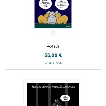

ok
×
×
close
HOTELS
55,00 €
check
EN STOCK