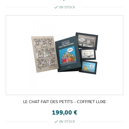
check
EN STOCK
LE CHAT FAIT DES PETITS - COFFRET LUXE
199,00 €
check
EN STOCK