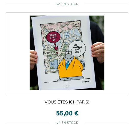
check
EN STOCK
VOUS ÊTES ICI (PARIS)
55,00 €
check
EN STOCK