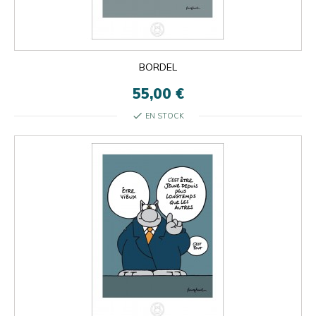
BORDEL
55,00 €
check
EN STOCK