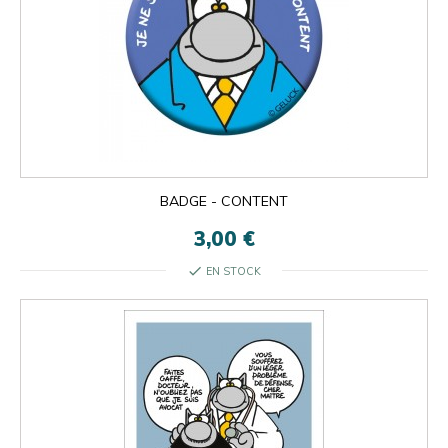
BADGE - CONTENT
3,00 €
check
EN STOCK