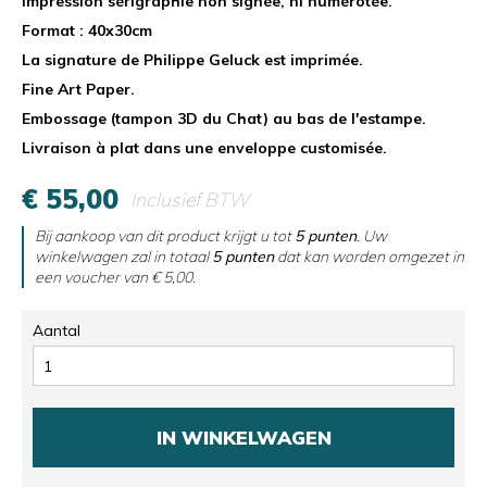
Impression sérigraphie non signée, ni numérotée.
Format : 40x30cm
La signature de Philippe Geluck est imprimée.
Fine Art Paper.
Embossage (tampon 3D du Chat) au bas de l'estampe.
Livraison à plat dans une enveloppe customisée.
€ 55,00
Inclusief BTW
Bij aankoop van dit product krijgt u tot
5
punten
. Uw
winkelwagen zal in totaal
5
punten
dat kan worden omgezet in
een voucher van
€ 5,00
.
Aantal
IN WINKELWAGEN