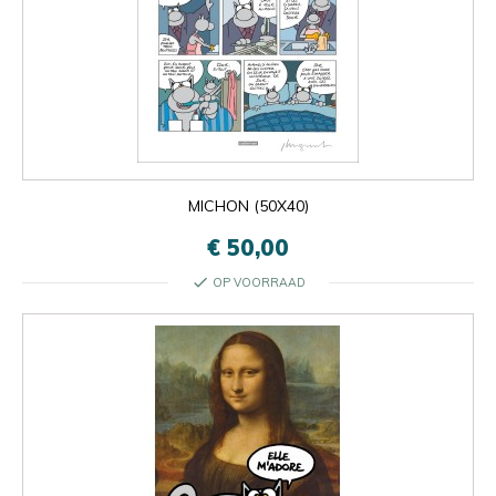
MICHON (50X40)
€ 50,00
check
OP VOORRAAD