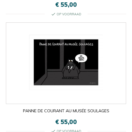
€ 55,00
check
OP VOORRAAD
PANNE DE COURANT AU MUSÉE SOULAGES
€ 55,00
check
OP VOORRAAD