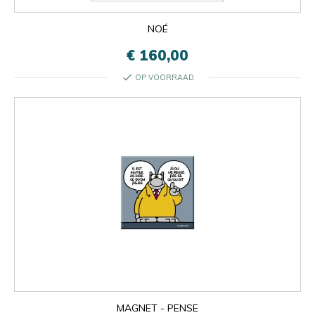
NOÉ
€ 160,00
check
OP VOORRAAD
MAGNET - PENSE