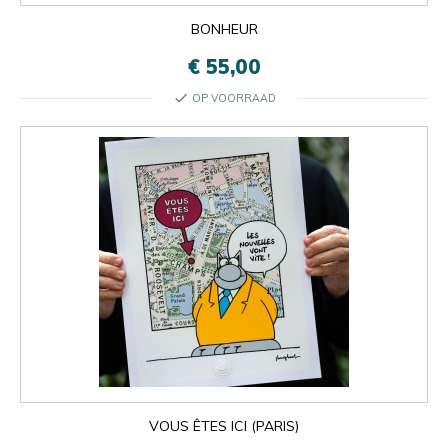
BONHEUR
€ 55,00
check
OP VOORRAAD
VOUS ÊTES ICI (PARIS)