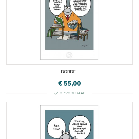

Oké
×
×
close
BORDEL
€ 55,00
check
OP VOORRAAD