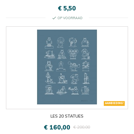
€ 5,50
check
OP VOORRAAD
AANBIEDING!
LES 20 STATUES
€ 160,00
€ 200,00