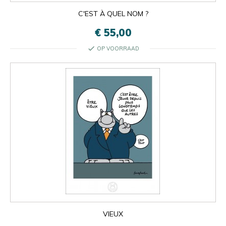
C'EST À QUEL NOM ?
€ 55,00
check
OP VOORRAAD
VIEUX