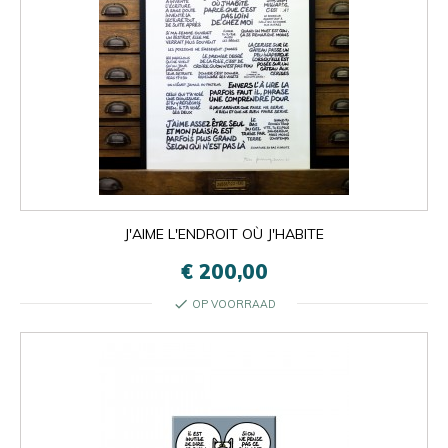
J'AIME L'ENDROIT OÙ J'HABITE
€ 200,00
check
OP VOORRAAD