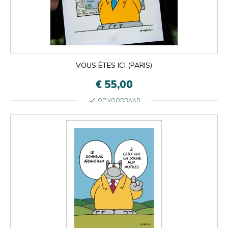
VOUS ÊTES ICI (PARIS)

Oké
×
×
close
€ 55,00
check
OP VOORRAAD