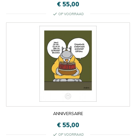
€ 55,00
check
OP VOORRAAD
ANNIVERSAIRE
€ 55,00
check
OP VOORRAAD