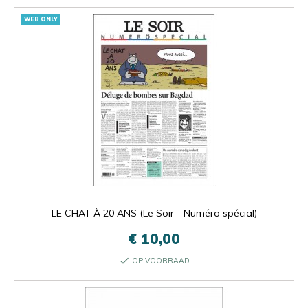
WEB ONLY
LE CHAT À 20 ANS (Le Soir - Numéro spécial)
€ 10,00
check
OP VOORRAAD