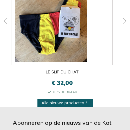
LE SLIP DU CHAT
€ 32,00
check
OP VOORRAAD
Alle nieuwe producten

Abonneren op de nieuws van de Kat