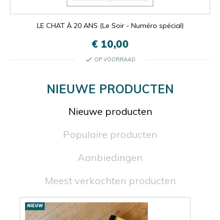
LE CHAT À 20 ANS (Le Soir - Numéro spécial)
€ 10,00
check
OP VOORRAAD
NIEUWE PRODUCTEN
Nieuwe producten
Populaire producten
Aanbiedingen
Meest verkochten producten
Nieuwe
NIEUW
NIE
producten