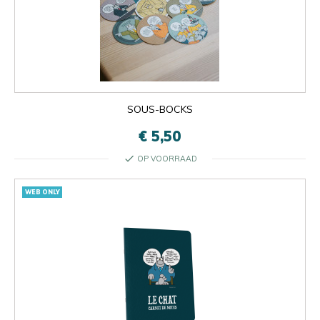
SOUS-BOCKS
€ 5,50
check
OP VOORRAAD
WEB ONLY