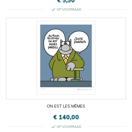
€ 5,50
check
OP VOORRAAD
ON EST LES MÊMES
€ 140,00
check
OP VOORRAAD