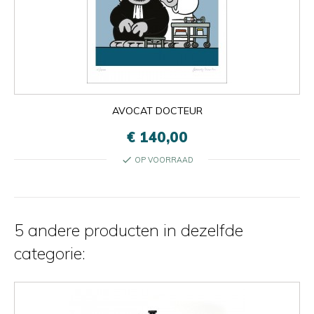
AVOCAT DOCTEUR
€ 140,00
check
OP VOORRAAD

Oké
×
×
close
5 andere producten in dezelfde
categorie: