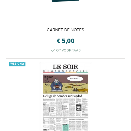
CARNET DE NOTES
€ 5,00
check
OP VOORRAAD
WEB ONLY