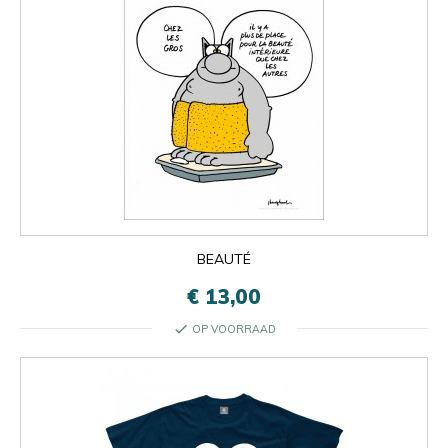
BEAUTÉ
€ 13,00
check
OP VOORRAAD