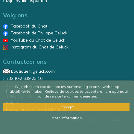
Mijn loyaliteitspunten
Volg ons
Facebook du Chat
Facebook de Philippe Geluck
YouTube du Chat de Geluck
Instagram du Chat de Geluck
Contacteer ons
boutique@geluck.com
+32 (0)2 639 23 16
Salut ! Ca va ? nv
Wij gebruiken cookies om uw surfervaring in onze webshop
Elizastraat 87
makkelijker te maken. Gelieve de cookies te accepteren om optimaal
van deze site te kunnen genieten.
1050 Brussel
België
I accept
Bedrijfsnummer: 0448.561.850
More information
POWERED BY WEPIKA
|
DESIGNED BY ATDESIGN