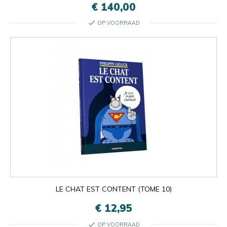
€ 140,00
check
OP VOORRAAD
LE CHAT EST CONTENT (TOME 10)

Oké
×
×
close
€ 12,95
check
OP VOORRAAD