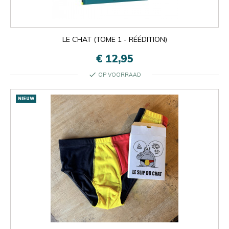
LE CHAT (TOME 1 - RÉÉDITION)
€ 12,95
check
OP VOORRAAD
NIEUW