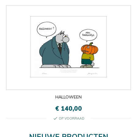
HALLOWEEN
€ 140,00
check
OP VOORRAAD
NIEUWE PRODUCTEN