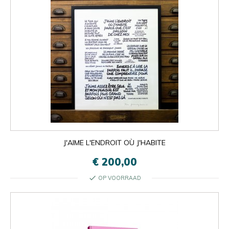
J'AIME L'ENDROIT OÙ J'HABITE
€ 200,00
check
OP VOORRAAD