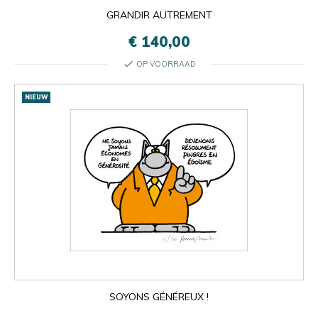
GRANDIR AUTREMENT
€ 140,00
check
OP VOORRAAD
NIEUW
SOYONS GÉNÉREUX !