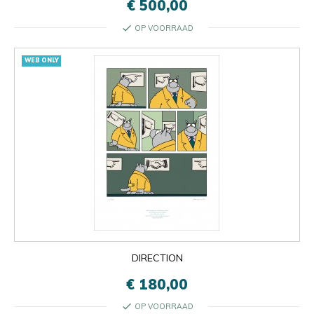
€ 500,00
check
OP VOORRAAD
WEB ONLY
DIRECTION
€ 180,00
check
OP VOORRAAD