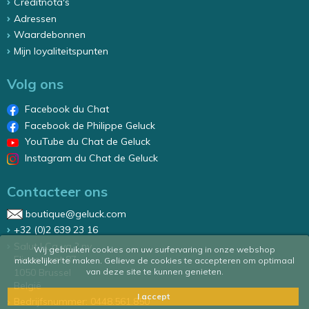
Creditnota's
Adressen
Waardebonnen
Mijn loyaliteitspunten
Volg ons
Facebook du Chat
Facebook de Philippe Geluck
YouTube du Chat de Geluck
Instagram du Chat de Geluck
Contacteer ons
boutique@geluck.com
+32 (0)2 639 23 16
Salut ! Ca va ? nv
Wij gebruiken cookies om uw surfervaring in onze webshop
Elizastraat 87
makkelijker te maken. Gelieve de cookies te accepteren om optimaal
1050 Brussel
van deze site te kunnen genieten.
België
I accept
Bedrijfsnummer: 0448.561.850