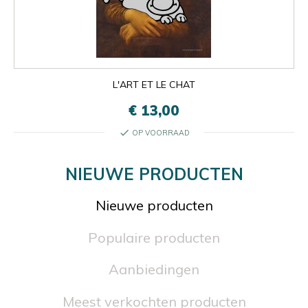
L'ART ET LE CHAT
€ 13,00
check
OP VOORRAAD
NIEUWE PRODUCTEN
Nieuwe producten
Populaire producten
Aanbiedingen
Meest verkochten producten