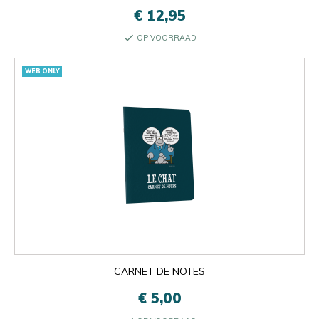
€ 12,95
check
OP VOORRAAD
WEB ONLY
CARNET DE NOTES
€ 5,00