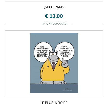
J'AIME PARIS
€ 13,00
check
OP VOORRAAD

Oké
×
×
close
LE PLUS À BOIRE