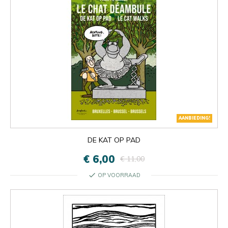
AANBIEDING!
DE KAT OP PAD
€ 6,00
€ 11,00
check
OP VOORRAAD