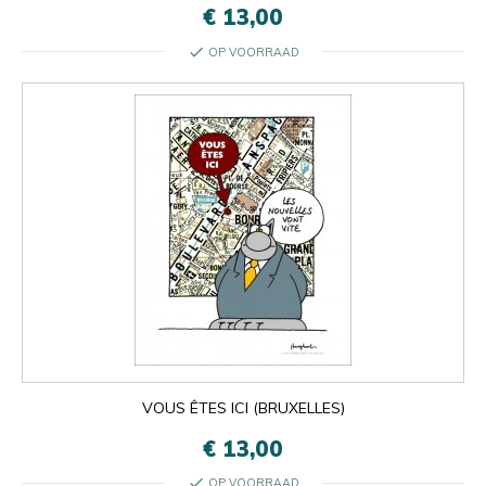
€ 13,00
check
OP VOORRAAD
VOUS ÊTES ICI (BRUXELLES)
€ 13,00
check
OP VOORRAAD