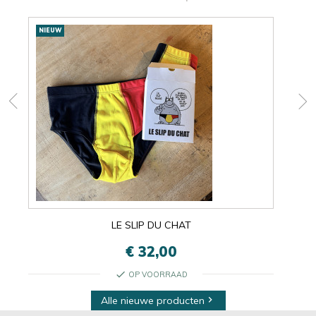
Nieuwe
NIEUW
NIE
producten
LE SLIP DU CHAT
€ 32,00
check
OP VOORRAAD
Alle nieuwe producten
