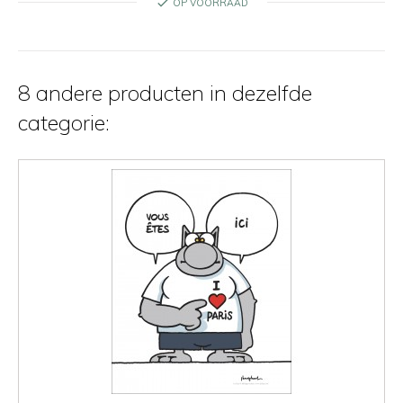
check
OP VOORRAAD
8 andere producten in dezelfde
categorie: