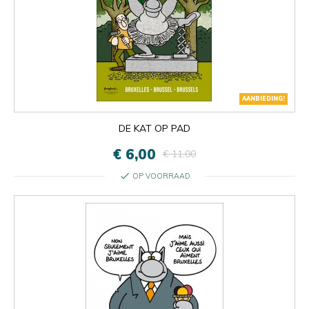
AANBIEDING!
DE KAT OP PAD
€ 6,00
€ 11,00
check
OP VOORRAAD