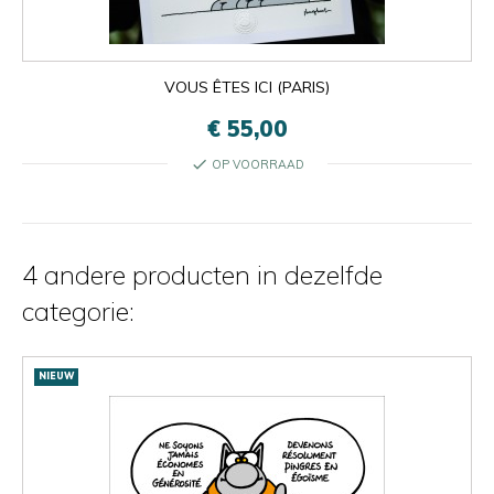

Oké
×
×
close
VOUS ÊTES ICI (PARIS)
€ 55,00
check
OP VOORRAAD
4 andere producten in dezelfde
categorie:
NIEUW