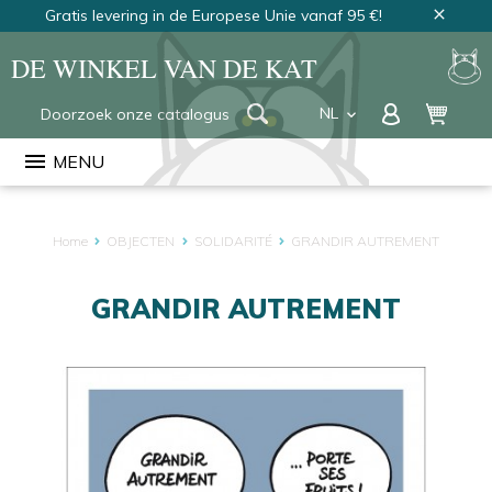
Gratis levering in de Europese Unie vanaf 95 €!
close
DE WINKEL VAN DE KAT
NL
keyboard_arrow_down
FR
menu
MENU
EN
Home
OBJECTEN
SOLIDARITÉ
GRANDIR AUTREMENT
GRANDIR AUTREMENT