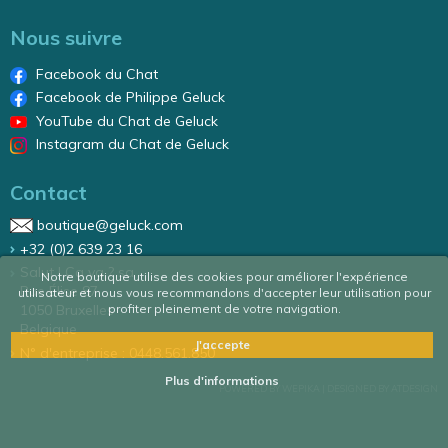
Nous suivre
Facebook du Chat
Facebook de Philippe Geluck
YouTube du Chat de Geluck
Instagram du Chat de Geluck
Contact
boutique@geluck.com
+32 (0)2 639 23 16
Salut ! Ca va ? sa
Notre boutique utilise des cookies pour améliorer l'expérience
Rue Élise 87
utilisateur et nous vous recommandons d'accepter leur utilisation pour
profiter pleinement de votre navigation.
1050 Bruxelles
Belgique
J'accepte
N° d'entreprise : 0448.561.850
Plus d'informations
POWERED BY WEPIKA
|
DESIGNED BY ATDESIGN