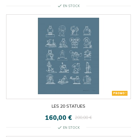
check
EN STOCK
PROMO !
LES 20 STATUES
160,00 €
200,00 €
check
EN STOCK