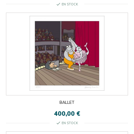
check
EN STOCK
BALLET
400,00 €
check
EN STOCK