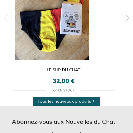
LE SLIP DU CHAT
32,00 €
check
EN STOCK
Tous les nouveaux produits

Abonnez-vous aux Nouvelles du Chat