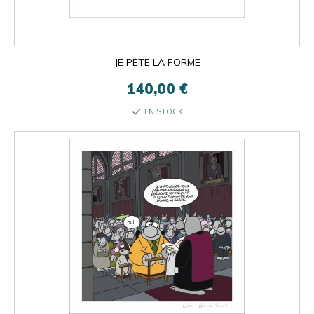
JE PÈTE LA FORME
140,00 €
check
EN STOCK