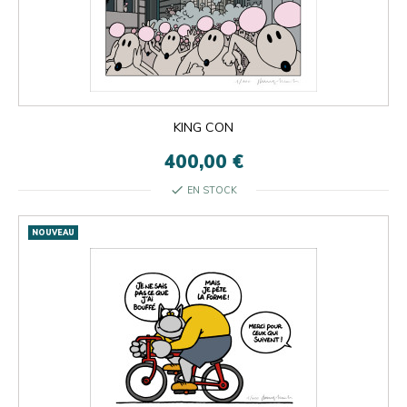
KING CON
400,00 €
check
EN STOCK
NOUVEAU