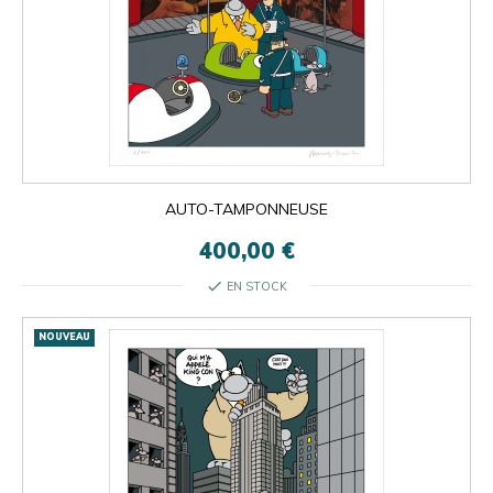
AUTO-TAMPONNEUSE
400,00 €
check
EN STOCK
NOUVEAU