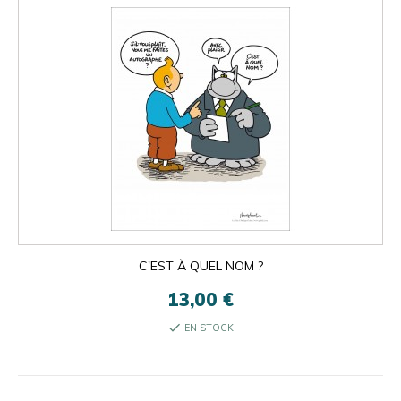
C'EST À QUEL NOM ?
13,00 €
check
EN STOCK