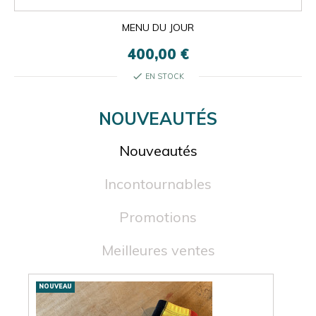
MENU DU JOUR
400,00 €
check
EN STOCK
NOUVEAUTÉS
Nouveautés
Incontournables
Promotions
Meilleures ventes
Nouveautés
NOUVEAU
NOU