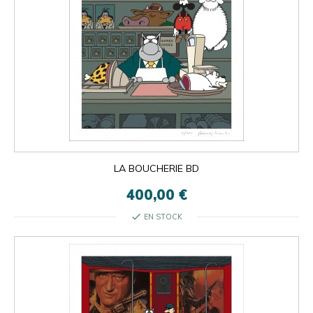
LA BOUCHERIE BD

ok
×
×
close
400,00 €
check
EN STOCK