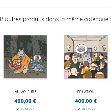
8 autres produits dans la même catégorie :

ok
×
×
close
AU VOLEUR !
ÉPILATION
400,00 €
400,00 €
check
check
EN STOCK
EN STOCK