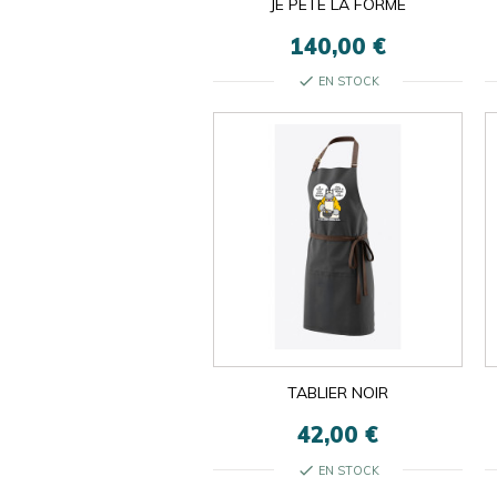
JE PÈTE LA FORME
140,00 €
check
EN STOCK
TABLIER NOIR
42,00 €
check
EN STOCK