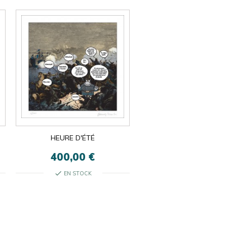
HEURE D'ÉTÉ
400,00 €
check
EN STOCK