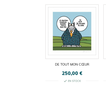
DE TOUT MON CŒUR
250,00 €
check
EN STOCK