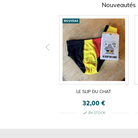
Nouveautés
Nouveautés
AU
NOUVEAU
ON EST LES MÊMES
LE SLIP DU CHAT
13,00 €
32,00 €
check
check
EN STOCK
EN STOCK