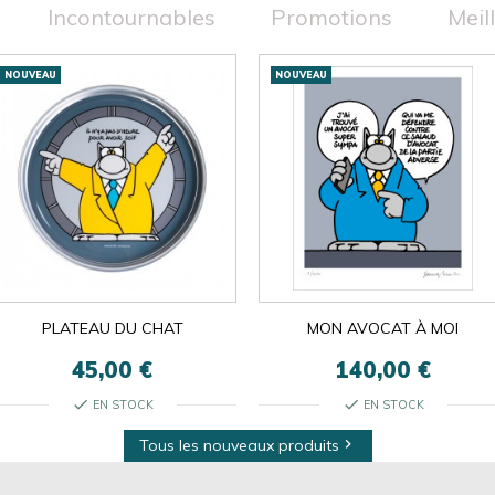
Incontournables
Promotions
Meil
NOUVEAU
NOUVEAU
PLATEAU DU CHAT
MON AVOCAT À MOI
45,00 €
140,00 €
check
check
EN STOCK
EN STOCK
Tous les nouveaux produits
