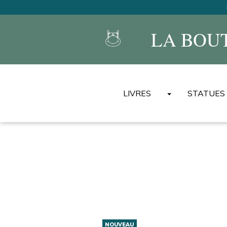
LA BOU
LIVRES
STATUES
ALBUMS DU CHAT
MINI ALBUMS DU CHAT
BEST-OF DU CHAT
ENCYCLOPÉDIES UNIVER
LIVRES DE TEXTES
AUTRES ALBUMS/LIVRES
AUTRES LANGUES
NOUVEAU