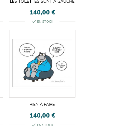
LES TOILETTES SONT À GAUCHE
140,00 €
check
EN STOCK
RIEN À FAIRE
140,00 €
check
EN STOCK