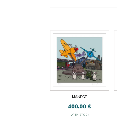
MANÈGE
400,00 €
check
EN STOCK