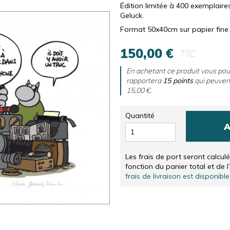
RS
SÉRIGRAPHIES NUMÉROTÉES ET SIGNÉES, EN NÉER
CD & DVD
Édition limitée à 400 exemplaire
Geluck.
SÉRIGRAPHIES NUMÉROTÉES ET SIGNÉES, EN ANGLA
AUTRES
Format 50x40cm sur papier fine
SOLIDARITÉ
150,00 €
TTC
En achetant ce produit vous po
rapportera
15
points
qui peuvent
15,00 €
.
Quantité
A
Les frais de port seront calcul
fonction du panier total et de l
frais de livraison est disponible 