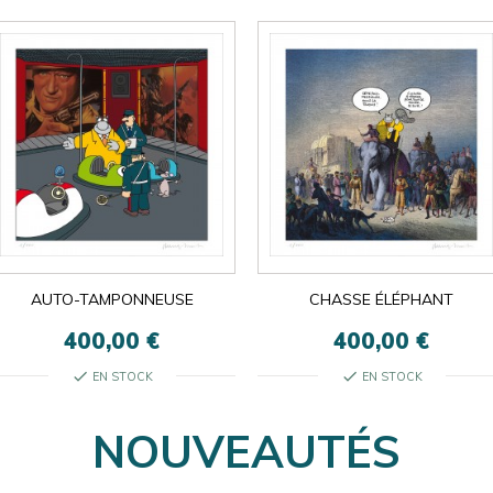
AUTO-TAMPONNEUSE
CHASSE ÉLÉPHANT
400,00 €
400,00 €
check
check
EN STOCK
EN STOCK
NOUVEAUTÉS