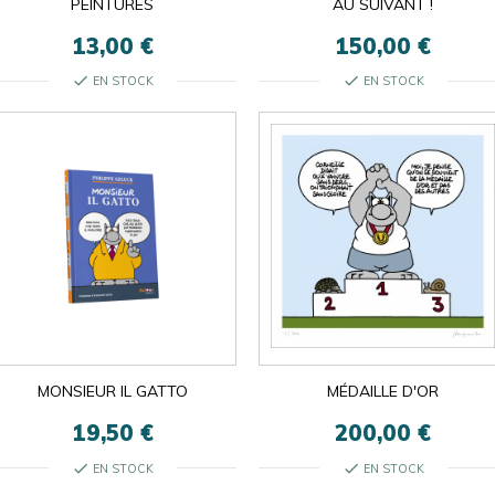
PEINTURES
AU SUIVANT !
13,00 €
150,00 €
check
check
EN STOCK
EN STOCK
MONSIEUR IL GATTO
MÉDAILLE D'OR
19,50 €
200,00 €
check
check
EN STOCK
EN STOCK