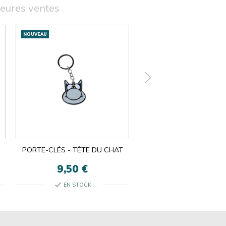
leures ventes
NOUVEAU
NOUVEAU
PORTE-CLÉS - TÊTE DU CHAT
SOUS-BOCKS
9,50 €
5,50 €
check
check
EN STOCK
EN STOCK