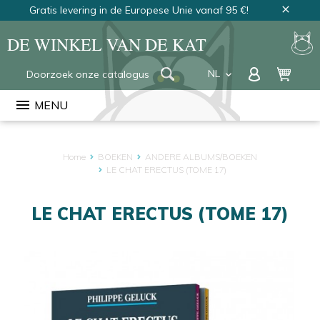
Gratis levering in de Europese Unie vanaf 95 €!
close
DE WINKEL VAN DE KAT
NL
keyboard_arrow_down
FR
menu
MENU
EN
Home
BOEKEN
ANDERE ALBUMS/BOEKEN
LE CHAT ERECTUS (TOME 17)
LE CHAT ERECTUS (TOME 17)