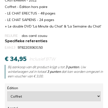
CASTERMAN - 2012
Coffret - Édition hors paire
- LE CHAT ERECTUS - 48 pages
- LE CHAT SAPIENS - 24 pages
+ Le double DVD 'La Minute du Chat' & 'La Semaine du Chat'
RELIURE :
dos carré cousu
Specifieke referenties
EAN13
9782203063150
€ 34,95
Inclusief BTW
Bij aankoop van dit product krijgt u tot
3
punten
. Uw
winkelwagen zal in totaal
3
punten
dat kan worden omgezet in
een voucher van
€ 3,00
.
Édition