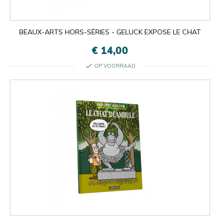
BEAUX-ARTS HORS-SÉRIES - GELUCK EXPOSE LE CHAT

Oké
€ 14,00
×
×
close
check
OP VOORRAAD