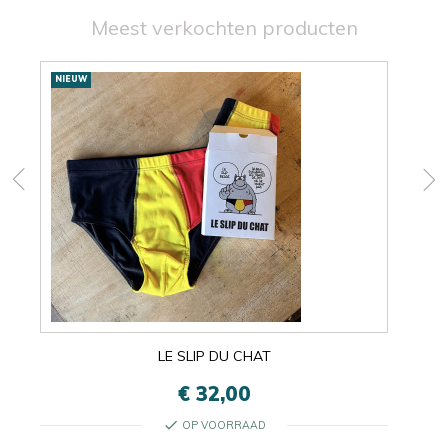
Meest verkochten producten
Nieuwe
NIEUW
NIE
producten
LE SLIP DU CHAT
€ 32,00
check
OP VOORRAAD