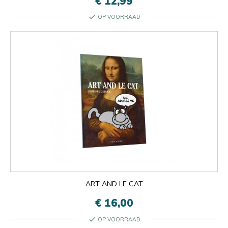
€ 12,99
check
OP VOORRAAD
ART AND LE CAT
€ 16,00
check
OP VOORRAAD