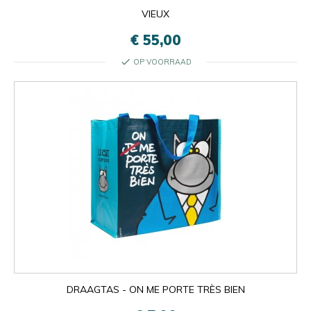
VIEUX
€ 55,00
check
OP VOORRAAD
DRAAGTAS - ON ME PORTE TRÈS BIEN