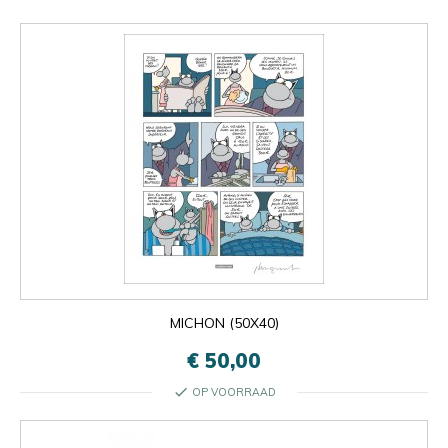
MICHON (50X40)
€ 50,00
check
OP VOORRAAD