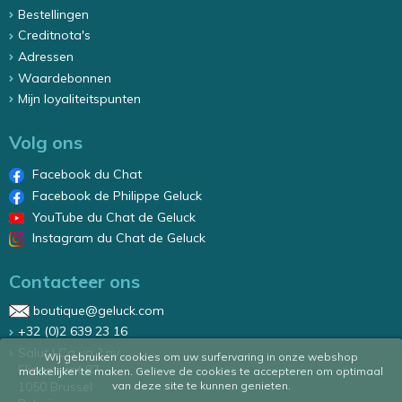
Bestellingen
Creditnota's
Adressen
Waardebonnen
Mijn loyaliteitspunten
Volg ons
Facebook du Chat
Facebook de Philippe Geluck
YouTube du Chat de Geluck
Instagram du Chat de Geluck
Contacteer ons
boutique@geluck.com
+32 (0)2 639 23 16
Salut ! Ca va ? nv
Wij gebruiken cookies om uw surfervaring in onze webshop
Elizastraat 87
makkelijker te maken. Gelieve de cookies te accepteren om optimaal
1050 Brussel
van deze site te kunnen genieten.