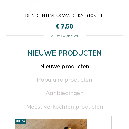
DE NEGEN LEVENS VAN DE KAT (TOME 1)
€ 7,50
check
OP VOORRAAD
NIEUWE PRODUCTEN
Nieuwe producten
Populaire producten
Aanbiedingen
Meest verkochten producten
Nieuwe
NIEUW
NIE
producten