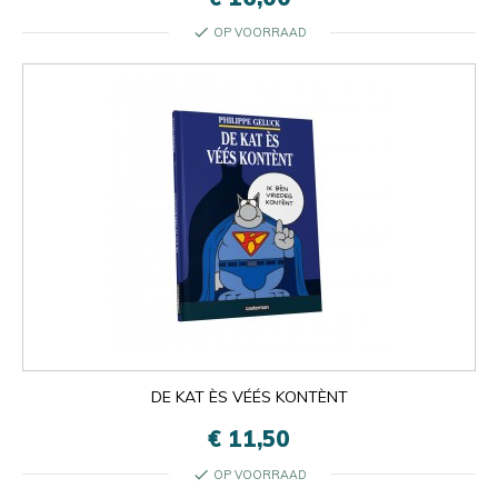

check
OP VOORRAAD
Oké
×
×
close
DE KAT ÈS VÉÉS KONTÈNT
€ 11,50
check
OP VOORRAAD