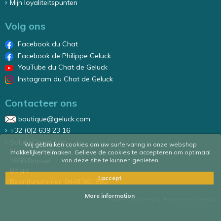
Mijn loyaliteitspunten
Volg ons
Facebook du Chat
Facebook de Philippe Geluck
YouTube du Chat de Geluck
Instagram du Chat de Geluck
Contacteer ons
boutique@geluck.com
+32 (0)2 639 23 16
Salut ! Ca va ? nv
Wij gebruiken cookies om uw surfervaring in onze webshop
Elizastraat 87
makkelijker te maken. Gelieve de cookies te accepteren om optimaal
1050 Brussel
van deze site te kunnen genieten.
België
I accept
Bedrijfsnummer: 0448.561.850
More information
POWERED BY WEPIKA
|
DESIGNED BY ATDESIGN