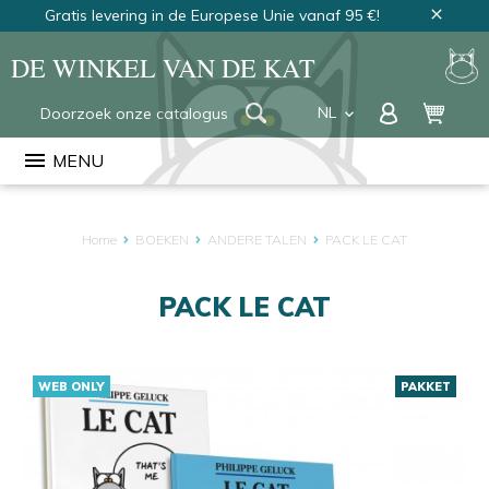
Gratis levering in de Europese Unie vanaf 95 €!
close
DE WINKEL VAN DE KAT
NL
keyboard_arrow_down
FR
menu
MENU
EN
Home
BOEKEN
ANDERE TALEN
PACK LE CAT
PACK LE CAT
WEB ONLY
PAKKET