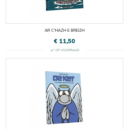
AR C'HAZH E BREIZH
€ 11,50
check
OP VOORRAAD