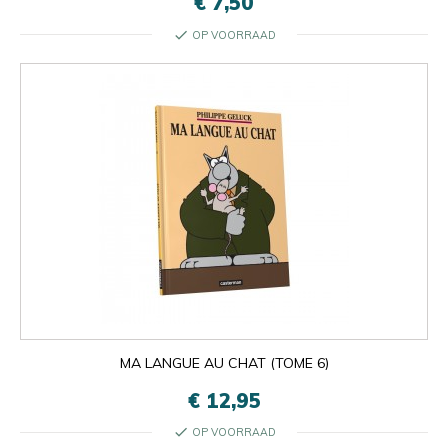
€ 7,50
check
OP VOORRAAD
MA LANGUE AU CHAT (TOME 6)
€ 12,95
check
OP VOORRAAD