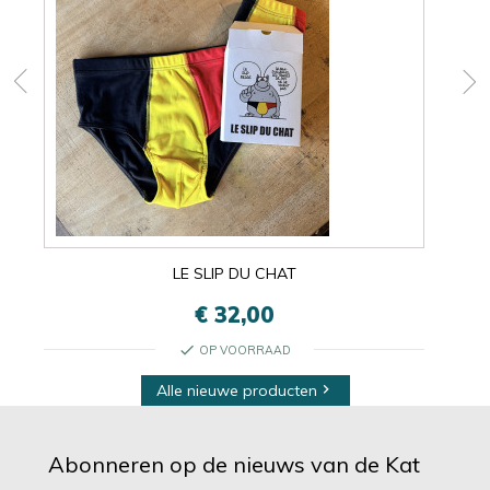
LE SLIP DU CHAT
€ 32,00
check
OP VOORRAAD
Alle nieuwe producten

Abonneren op de nieuws van de Kat