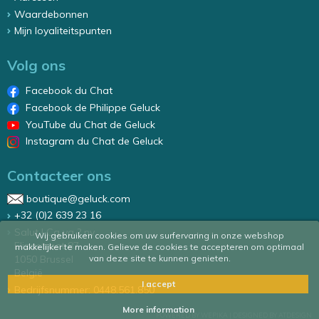
Waardebonnen
Mijn loyaliteitspunten
Volg ons
Facebook du Chat
Facebook de Philippe Geluck
YouTube du Chat de Geluck
Instagram du Chat de Geluck
Contacteer ons
boutique@geluck.com
+32 (0)2 639 23 16
Salut ! Ca va ? nv
Wij gebruiken cookies om uw surfervaring in onze webshop
Elizastraat 87
makkelijker te maken. Gelieve de cookies te accepteren om optimaal
van deze site te kunnen genieten.
1050 Brussel
België
I accept
Bedrijfsnummer: 0448.561.850
More information
POWERED BY WEPIKA
|
DESIGNED BY ATDESIGN