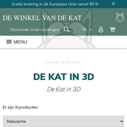
Gratis levering in de Europese Unie vanaf 95 €!
close
DE WINKEL VAN DE KAT
NL
keyboard_arrow_down
FR
menu
MENU
EN
Home
DE KAT IN 3D
DE KAT IN 3D
De Kat in 3D
Er zijn 9 producten.
Sorteer
op: