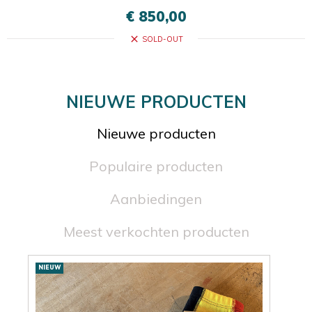
€ 850,00
close
SOLD-OUT
NIEUWE PRODUCTEN
Nieuwe producten
Populaire producten
Aanbiedingen
Meest verkochten producten
Nieuwe
NIEUW
NIE
producten