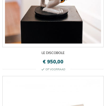

Oké
×
×
LE DISCOBOLE
€ 950,00
check
OP VOORRAAD