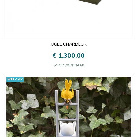
QUEL CHARMEUR
€ 1.300,00
check
OP VOORRAAD
WEB ONLY