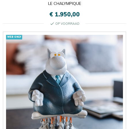
LE CHALYMPIQUE
€ 1.950,00
check
OP VOORRAAD
WEB ONLY