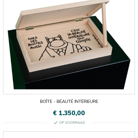
BOÎTE - BÉAUTÉ INTÉRIEURE
€ 1.350,00
check
OP VOORRAAD