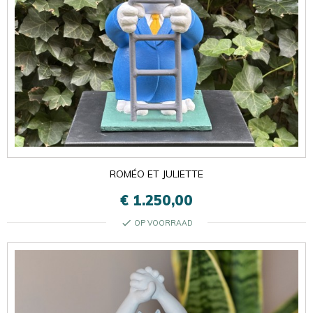
ROMÉO ET JULIETTE
€ 1.250,00
check
OP VOORRAAD