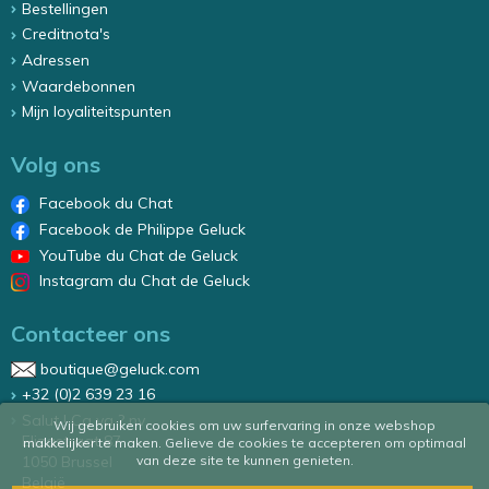
Bestellingen
Creditnota's
Adressen
Waardebonnen
Mijn loyaliteitspunten
Volg ons
Facebook du Chat
Facebook de Philippe Geluck
YouTube du Chat de Geluck
Instagram du Chat de Geluck
Contacteer ons
boutique@geluck.com
+32 (0)2 639 23 16
Salut ! Ca va ? nv
Wij gebruiken cookies om uw surfervaring in onze webshop
Elizastraat 87
makkelijker te maken. Gelieve de cookies te accepteren om optimaal
van deze site te kunnen genieten.
1050 Brussel
België