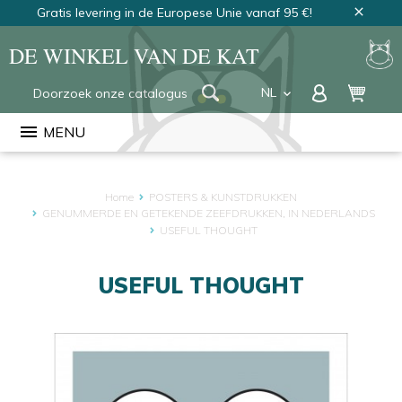
Gratis levering in de Europese Unie vanaf 95 €!
close
DE WINKEL VAN DE KAT
NL
keyboard_arrow_down
FR
menu
MENU
EN
Home
POSTERS & KUNSTDRUKKEN
GENUMMERDE EN GETEKENDE ZEEFDRUKKEN, IN NEDERLANDS
USEFUL THOUGHT
USEFUL THOUGHT