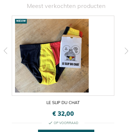
Meest verkochten producten
Nieuwe
NIEUW
NIE
producten
LE SLIP DU CHAT
€ 32,00
check
OP VOORRAAD