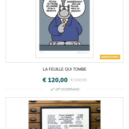
AANBIEDING!
LA FEUILLE QUI TOMBE
€ 120,00
€ 140,00
check
OP VOORRAAD