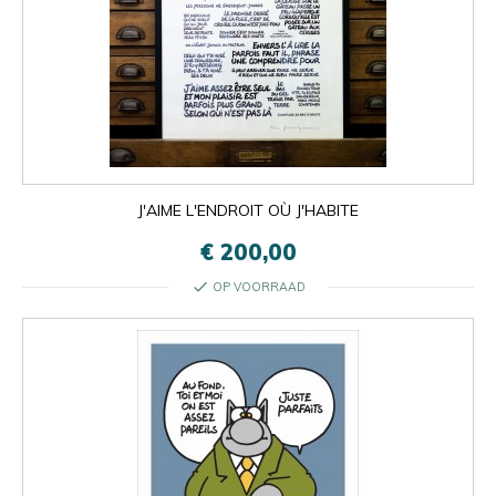
J'AIME L'ENDROIT OÙ J'HABITE
€ 200,00
check
OP VOORRAAD

Oké
×
×
close