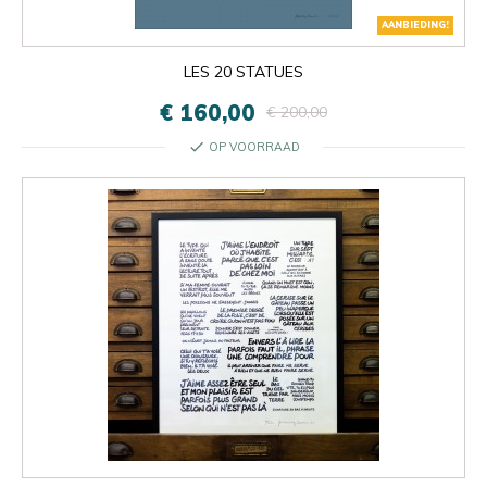
AANBIEDING!
LES 20 STATUES
€ 160,00
€ 200,00
check
OP VOORRAAD