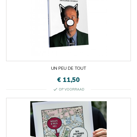
UN PEU DE TOUT
€ 11,50
check
OP VOORRAAD