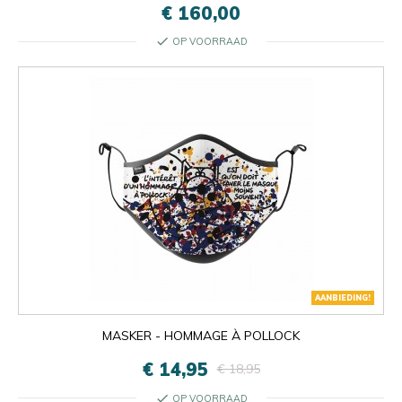
€ 160,00
check
OP VOORRAAD
AANBIEDING!
MASKER - HOMMAGE À POLLOCK
€ 14,95
€ 18,95
check
OP VOORRAAD