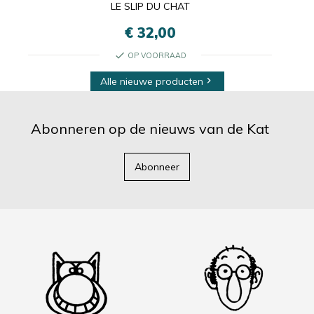
LE SLIP DU CHAT
€ 32,00
check
OP VOORRAAD
Alle nieuwe producten

Abonneren op de nieuws van de Kat
Abonneer