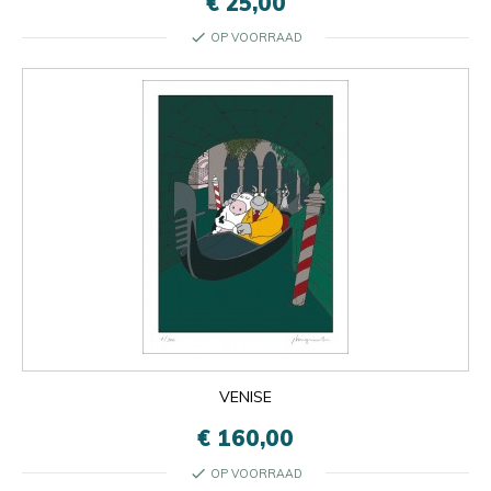
€ 25,00
check
OP VOORRAAD
VENISE
€ 160,00
check
OP VOORRAAD