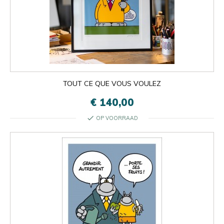
TOUT CE QUE VOUS VOULEZ
€ 140,00
check
OP VOORRAAD

Oké
×
×
close