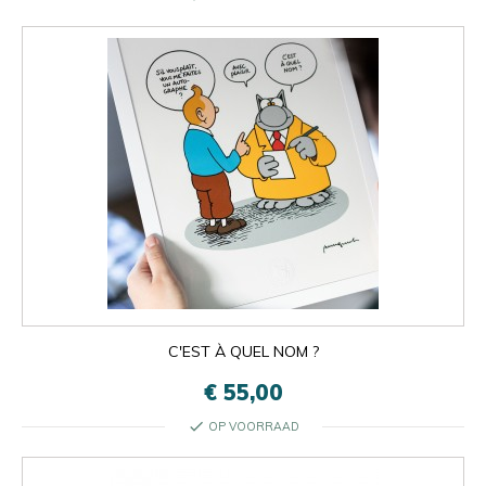
C'EST À QUEL NOM ?
€ 55,00
check
OP VOORRAAD