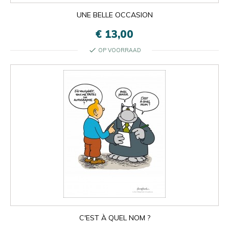
UNE BELLE OCCASION
€ 13,00
check
OP VOORRAAD

Oké
×
×
close
C'EST À QUEL NOM ?