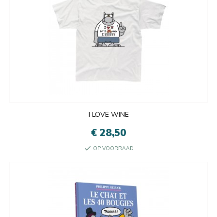
I LOVE WINE
€ 28,50
check
OP VOORRAAD