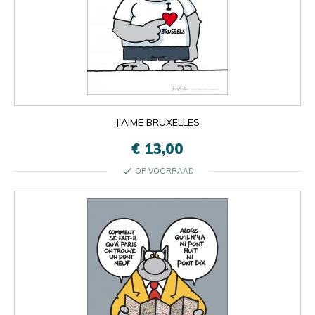
J'AIME BRUXELLES
€ 13,00
check
OP VOORRAAD