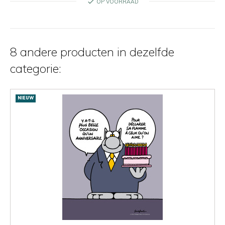
check
OP VOORRAAD
8 andere producten in dezelfde
categorie:
NIEUW