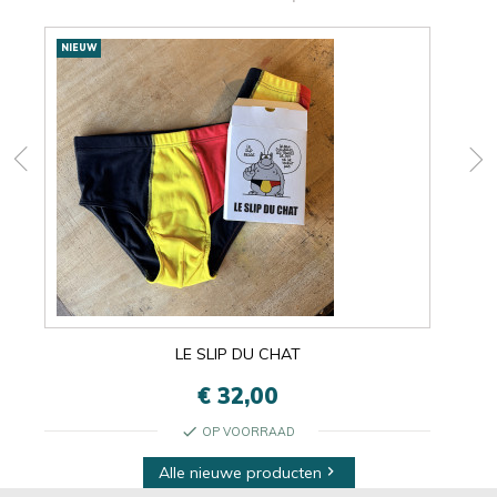
Nieuwe
NIEUW
NIE
producten
LE SLIP DU CHAT
€ 32,00
check
OP VOORRAAD
Alle nieuwe producten
