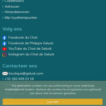
Creditnota's
Adressen
Waardebonnen
Mijn loyaliteitspunten
Volg ons
Facebook du Chat
Facebook de Philippe Geluck
YouTube du Chat de Geluck
Instagram du Chat de Geluck
Contacteer ons
boutique@geluck.com
+32 (0)2 639 23 16
Salut ! Ca va ? nv
Wij gebruiken cookies om uw surfervaring in onze webshop
Elizastraat 87
makkelijker te maken. Gelieve de cookies te accepteren om optimaal
1050 Brussel
van deze site te kunnen genieten.
België
I accept
Bedrijfsnummer: 0448.561.850