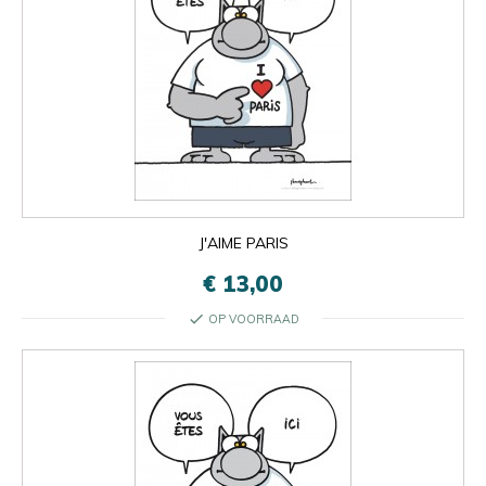
J'AIME PARIS
€ 13,00
check
OP VOORRAAD