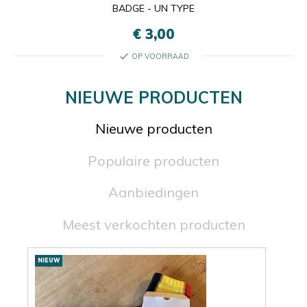
BADGE - UN TYPE
€ 3,00
check
OP VOORRAAD
NIEUWE PRODUCTEN
Nieuwe producten
Populaire producten
Aanbiedingen
Meest verkochten producten
Nieuwe
NIEUW
NIE
producten