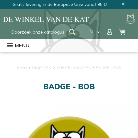
Gratis levering in de Europese Unie vanaf 95 €!
close
DE WINKEL VAN DE KAT
NL
keyboard_arrow_down
FR
menu
MENU
EN
Home
OBJECTEN
SLEUTELHANGERS
BADGE - BOB
BADGE - BOB