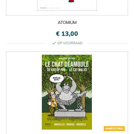
ATOMIUM
€ 13,00
check
OP VOORRAAD
AANBIEDING!