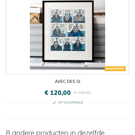
AANBIEDING!
AVEC DES SI
€ 120,00
€ 140,00
check
OP VOORRAAD
8 andere producten in dezelfde