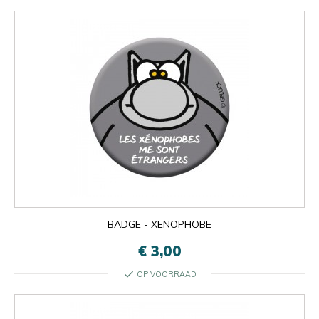

Oké
×
×
close
BADGE - XENOPHOBE
€ 3,00
check
OP VOORRAAD