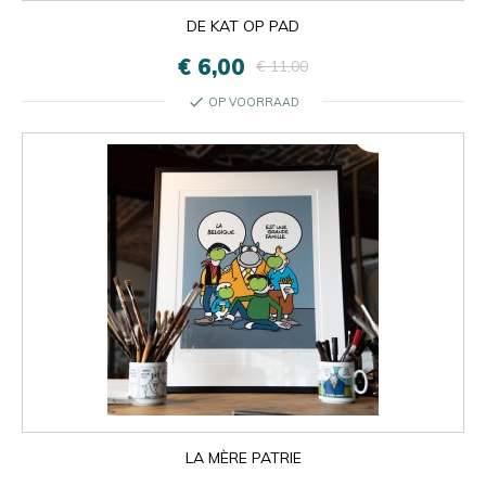
DE KAT OP PAD
€ 6,00
€ 11,00
check
OP VOORRAAD
LA MÈRE PATRIE