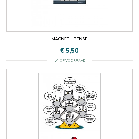
MAGNET - PENSE
€ 5,50
check
OP VOORRAAD