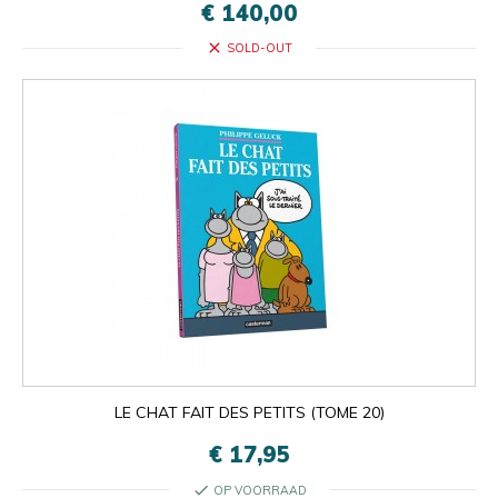
€ 140,00
close
SOLD-OUT
LE CHAT FAIT DES PETITS (TOME 20)
€ 17,95
check
OP VOORRAAD