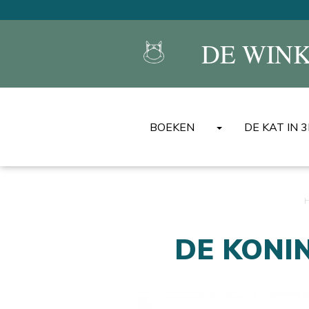
DE WINK
BOEKEN
DE KAT IN 
DE KAT ALBUMS
MINI ALBUMS DU CHAT
BEST-OF
UNIVERSELE ENCYCLOPEDIE
DE KONI
BOEKEN
ANDERE ALBUMS/BOEKEN
ANDERE TALEN