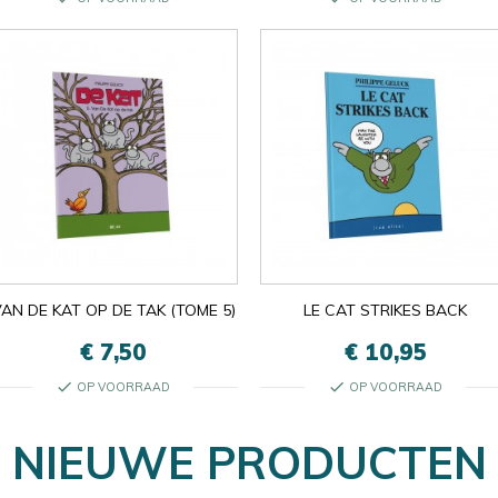

Oké
×
×
close
AN DE KAT OP DE TAK (TOME 5)
LE CAT STRIKES BACK
€ 7,50
€ 10,95
check
check
OP VOORRAAD
OP VOORRAAD
NIEUWE PRODUCTEN