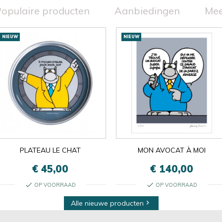
opulaire producten
Aanbiedingen
Mee
NIEUW
NIEUW
PLATEAU LE CHAT
MON AVOCAT À MOI
€ 45,00
€ 140,00
check
check
OP VOORRAAD
OP VOORRAAD
Alle nieuwe producten
