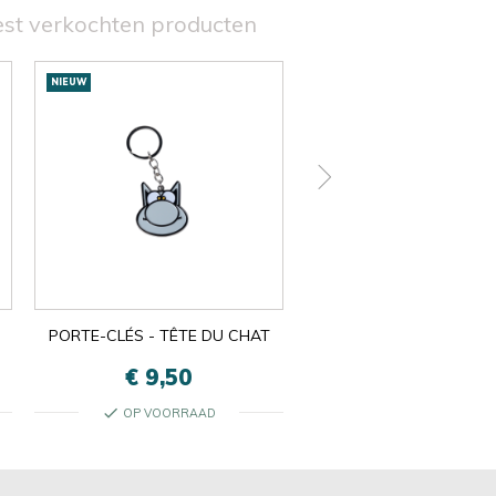
st verkochten producten
NIEUW
NIEUW
PORTE-CLÉS - TÊTE DU CHAT
SOUS-BOCKS
€ 9,50
€ 5,50
check
check
OP VOORRAAD
OP VOORRAAD