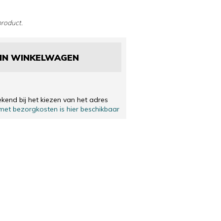
NEDERLANDS
NEDERLANDS
product.
IN WINKELWAGEN
end bij het kiezen van het adres
met bezorgkosten is hier beschikbaar