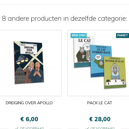
8 andere producten in dezelfde categorie:
WEB ONLY
PAKKET
DREIGING OVER APOLLO
PACK LE CAT
€ 6,00
€ 28,00
check
check
OP VOORRAAD
OP VOORRAAD