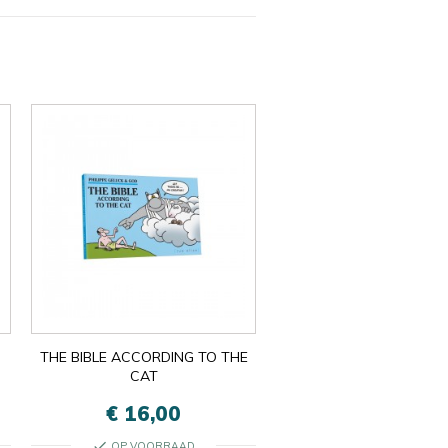
THE BIBLE ACCORDING TO THE
CAT
€ 16,00
check
OP VOORRAAD