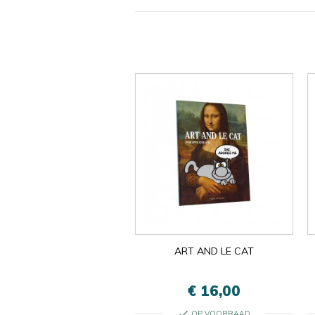
ART AND LE CAT
€ 16,00
check
OP VOORRAAD