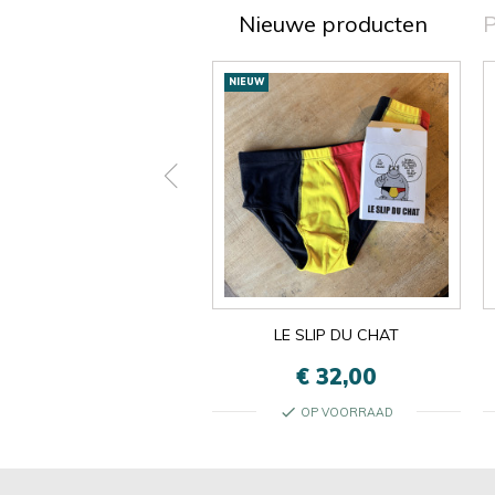
Nieuwe producten
P
Nieuwe
NIEUW
producten
ON EST LES MÊMES
LE SLIP DU CHAT
€ 13,00
€ 32,00
check
check
OP VOORRAAD
OP VOORRAAD