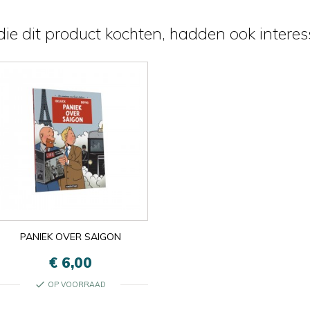
ie dit product kochten, hadden ook interess
PANIEK OVER SAIGON
€ 6,00
check
OP VOORRAAD