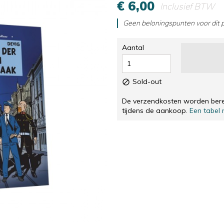
€ 6,00
Inclusief BTW
GENUMMERDE EN GETEKENDE ZEEFDRUKKEN, IN 
CD & DVD
GENUMMERDE EN GETEKENDE ZEEFDRUKKEN, IN 
ANDEREN
Geen beloningspunten voor dit 
SOLIDARITÉ
Aantal
Sold-out

De verzendkosten worden berek
tijdens de aankoop.
Een tabel 