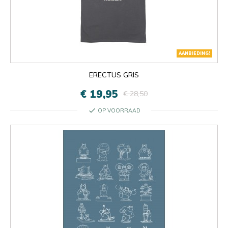
AANBIEDING!
ERECTUS GRIS
€ 19,95
€ 28,50
check
OP VOORRAAD