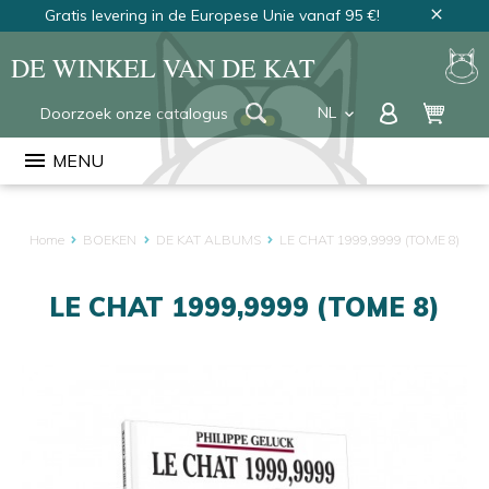
Gratis levering in de Europese Unie vanaf 95 €!
close
DE WINKEL VAN DE KAT
NL
keyboard_arrow_down
FR
menu
MENU
EN
Home
BOEKEN
DE KAT ALBUMS
LE CHAT 1999,9999 (TOME 8)
LE CHAT 1999,9999 (TOME 8)