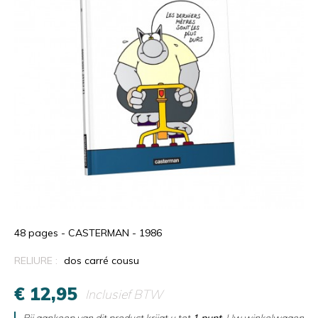
48 pages - CASTERMAN - 1986
RELIURE :
dos carré cousu
€ 12,95
Inclusief BTW
Bij aankoop van dit product krijgt u tot
1
punt
. Uw winkelwagen