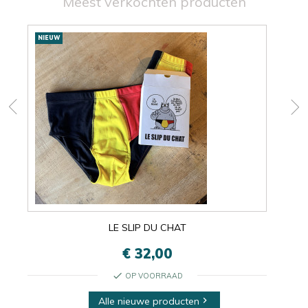
Meest verkochten producten
Nieuwe
NIEUW
NIE
producten
LE SLIP DU CHAT
€ 32,00
check
OP VOORRAAD
Alle nieuwe producten
