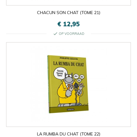
CHACUN SON CHAT (TOME 21)
€ 12,95
check
OP VOORRAAD

Oké
×
×
close
LA RUMBA DU CHAT (TOME 22)