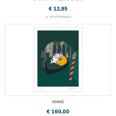
€ 12,95
check
OP VOORRAAD
VENISE
€ 160,00