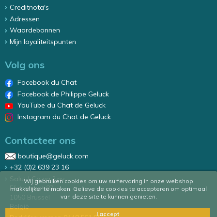
Creditnota's
Adressen
Waardebonnen
Mijn loyaliteitspunten
Volg ons
Facebook du Chat
Facebook de Philippe Geluck
YouTube du Chat de Geluck
Instagram du Chat de Geluck
Contacteer ons
boutique@geluck.com
+32 (0)2 639 23 16
Salut ! Ca va ? nv
Wij gebruiken cookies om uw surfervaring in onze webshop
Elizastraat 87
makkelijker te maken. Gelieve de cookies te accepteren om optimaal
1050 Brussel
van deze site te kunnen genieten.
België
I accept