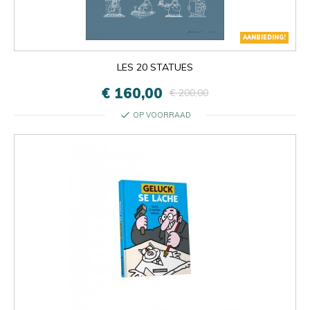
AANBIEDING!
LES 20 STATUES
€ 160,00
€ 200,00
check
OP VOORRAAD