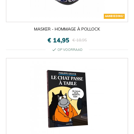
AANBIEDING!
MASKER - HOMMAGE À POLLOCK
€ 14,95
€ 18,95
check
OP VOORRAAD