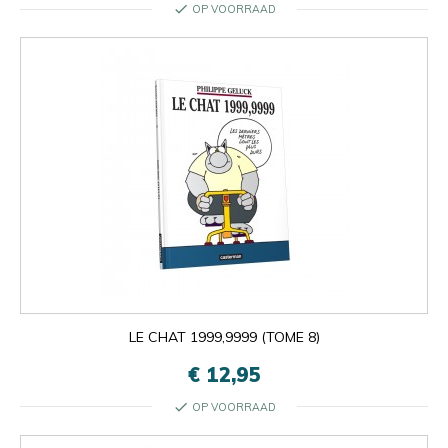
check
OP VOORRAAD
LE CHAT 1999,9999 (TOME 8)
€ 12,95
check
OP VOORRAAD