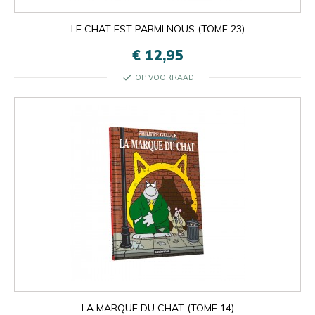
LE CHAT EST PARMI NOUS (TOME 23)
€ 12,95
check
OP VOORRAAD

Oké
×
×
close
LA MARQUE DU CHAT (TOME 14)