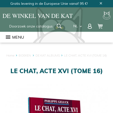
Gratis levering in de Europese Unie vanaf 95 €!
close
DE WINKEL VAN DE KAT
NL
keyboard_arrow_down
FR
menu
MENU
EN
Home
BOEKEN
DE KAT ALBUMS
LE CHAT, ACTE XVI (TOME 16)
LE CHAT, ACTE XVI (TOME 16)