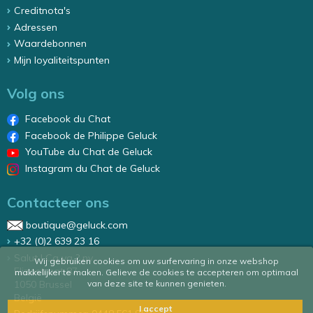
Creditnota's
Adressen
Waardebonnen
Mijn loyaliteitspunten
Volg ons
Facebook du Chat
Facebook de Philippe Geluck
YouTube du Chat de Geluck
Instagram du Chat de Geluck
Contacteer ons
boutique@geluck.com
+32 (0)2 639 23 16
Salut ! Ca va ? nv
Wij gebruiken cookies om uw surfervaring in onze webshop
Elizastraat 87
makkelijker te maken. Gelieve de cookies te accepteren om optimaal
1050 Brussel
van deze site te kunnen genieten.
België
I accept