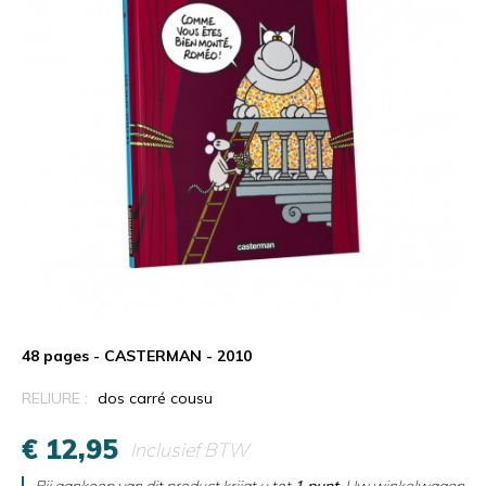
48 pages - CASTERMAN - 2010
RELIURE :
dos carré cousu
€ 12,95
Inclusief BTW
Bij aankoop van dit product krijgt u tot
1
punt
. Uw winkelwagen