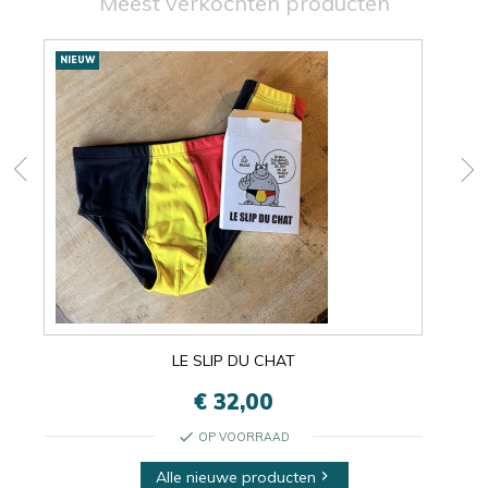
Meest verkochten producten
Nieuwe
NIEUW
NIE
producten
LE SLIP DU CHAT
€ 32,00
check
OP VOORRAAD
Alle nieuwe producten
