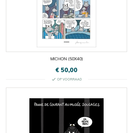
MICHON (50X40)
€ 50,00
check
OP VOORRAAD