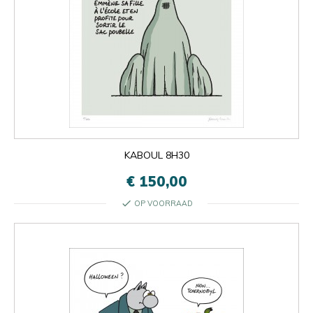
KABOUL 8H30
€ 150,00
check
OP VOORRAAD