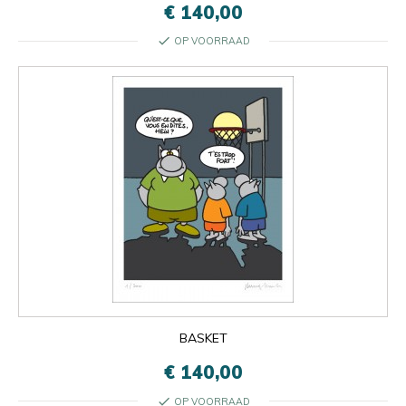
€ 140,00
check
OP VOORRAAD
BASKET
€ 140,00
check
OP VOORRAAD