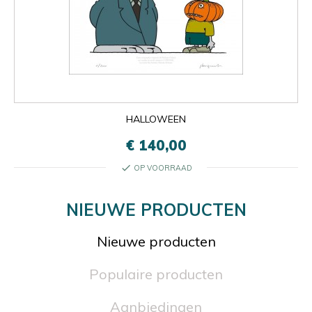
HALLOWEEN
€ 140,00
check
OP VOORRAAD
NIEUWE PRODUCTEN
Nieuwe producten
Populaire producten
Aanbiedingen