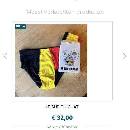
Meest verkochten producten
Nieuwe
NIEUW
NIE
producten
LE SLIP DU CHAT
€ 32,00
check
OP VOORRAAD