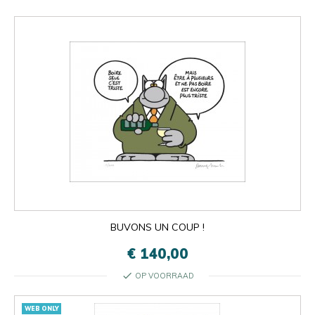
BUVONS UN COUP !
€ 140,00
check
OP VOORRAAD
WEB ONLY