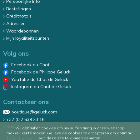
Persoonlijke Info
Bestellingen
Creditnota's
Adressen
Waardebonnen
Mijn loyaliteitspunten
Volg ons
Facebook du Chat
Facebook de Philippe Geluck
YouTube du Chat de Geluck
Instagram du Chat de Geluck
Contacteer ons
boutique@geluck.com
+32 (0)2 639 23 16
Salut ! Ca va ? nv
Wij gebruiken cookies om uw surfervaring in onze webshop
Elizastraat 87
makkelijker te maken. Gelieve de cookies te accepteren om optimaal
van deze site te kunnen genieten.
1050 Brussel