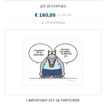
LES 20 STATUES
€ 160,00
€ 200,00
check
OP VOORRAAD
L'IMPORTANT EST DE PARTICIPER