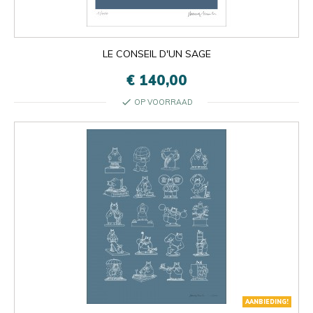
LE CONSEIL D'UN SAGE
€ 140,00
check
OP VOORRAAD

Oké
×
×
close
AANBIEDING!