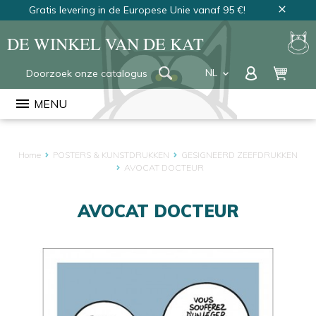
Gratis levering in de Europese Unie vanaf 95 €!
close
DE WINKEL VAN DE KAT
NL
keyboard_arrow_down
FR
menu
MENU
EN
Home
POSTERS & KUNSTDRUKKEN
GESIGNEERD ZEEFDRUKKEN
AVOCAT DOCTEUR
AVOCAT DOCTEUR